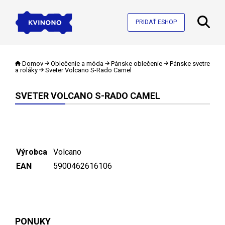
PRIDAŤ ESHOP
Domov
Oblečenie a móda
Pánske oblečenie
Pánske svetre
a roláky
Sveter Volcano S-Rado Camel
SVETER VOLCANO S-RADO CAMEL
Výrobca
Volcano
EAN
5900462616106
PONUKY