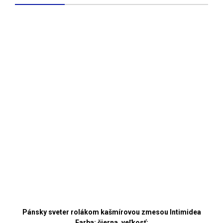
Pánsky sveter rolákom kašmírovou zmesou Intimidea
Farba: čierna, veľkosť: