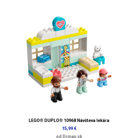
LEGO® DUPLO® 10968 Návšteva lekára
15,99 €
od Drmax.sk