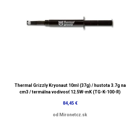
Thermal Grizzly Kryonaut 10ml (37g) / hustota 3.7g na
cm3 / termálna vodivosť 12.5W-mK (TG-K-100-R)
84,45 €
od Mironetcz.sk