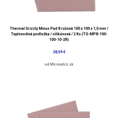
Thermal Grizzly Minus Pad 8 ružová 100 x 100 x 1,0 mm /
Teplovodivá podložka / silikónová / 2 Ks (TG-MP8-100-
100-10-2R)
28,59 €
od Mironetcz.sk