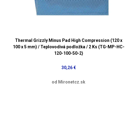
Thermal Grizzly Minus Pad High Compression (120 x
100 x 5 mm) / Teplovodivá podložka / 2 Ks (TG-MP-HC-
120-100-50-2)
30,26 €
od Mironetcz.sk