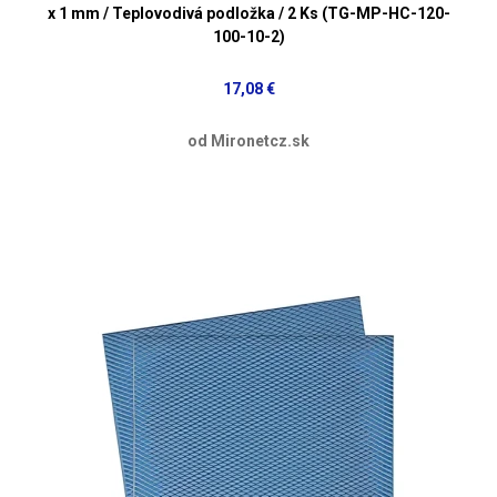
x 1 mm / Teplovodivá podložka / 2 Ks (TG-MP-HC-120-
100-10-2)
17,08 €
od Mironetcz.sk