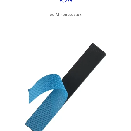
79,27 €
od Mironetcz.sk