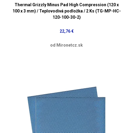
Thermal Grizzly Minus Pad High Compression (120 x
100 x 3 mm) / Teplovodivá podložka / 2 Ks (TG-MP-HC-
120-100-30-2)
22,76 €
od Mironetcz.sk