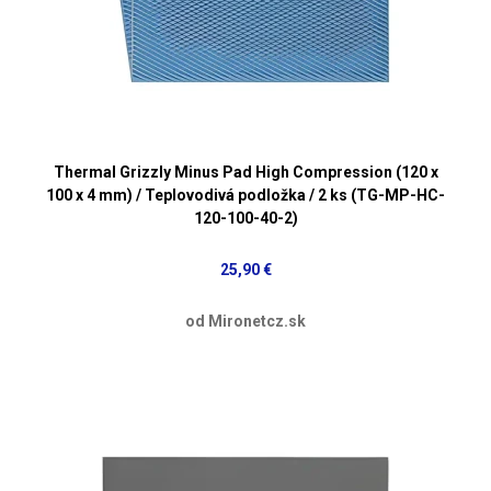
Thermal Grizzly Minus Pad High Compression (120 x
100 x 4 mm) / Teplovodivá podložka / 2 ks (TG-MP-HC-
120-100-40-2)
25,90 €
od Mironetcz.sk