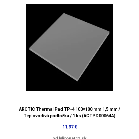
ARCTIC Thermal Pad TP-4 100×100 mm 1,5 mm /
Teplovodivá podložka / 1 ks (ACTPD00064A)
11,97 €
od Mironetcz.sk