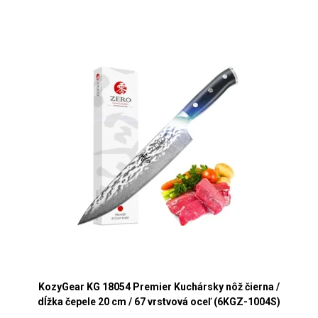
KozyGear KG 18054 Premier Kuchársky nôž čierna /
dĺžka čepele 20 cm / 67 vrstvová oceľ (6KGZ-1004S)