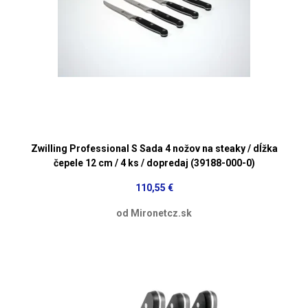
Zwilling Professional S Sada 4 nožov na steaky / dĺžka
čepele 12 cm / 4 ks / dopredaj (39188-000-0)
110,55 €
od Mironetcz.sk