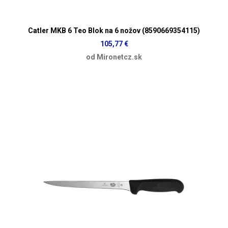
Catler MKB 6 Teo Blok na 6 nožov (8590669354115)
105,77 €
od Mironetcz.sk