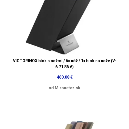
VICTORINOX blok s nožmi / 6x nôž / 1x blok na nože (V-
6.71 86.6)
460,08 €
od Mironetcz.sk