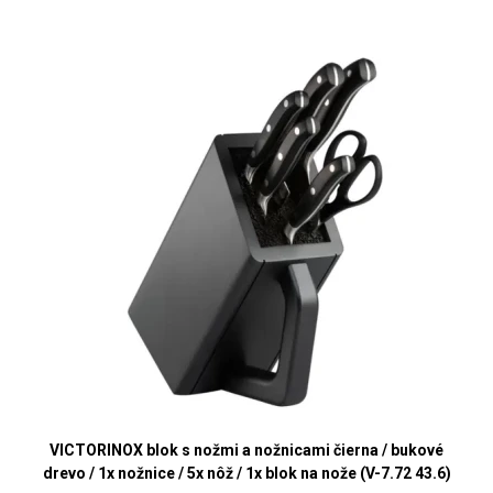
VICTORINOX blok s nožmi a nožnicami čierna / bukové
drevo / 1x nožnice / 5x nôž / 1x blok na nože (V-7.72 43.6)