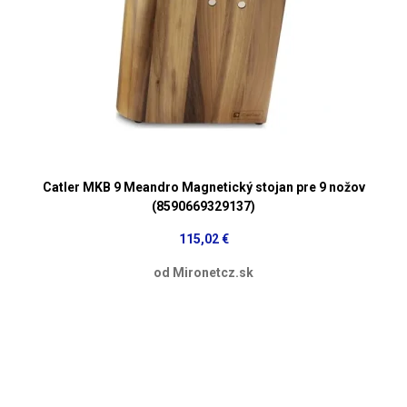
Catler MKB 9 Meandro Magnetický stojan pre 9 nožov
(8590669329137)
115,02 €
od Mironetcz.sk