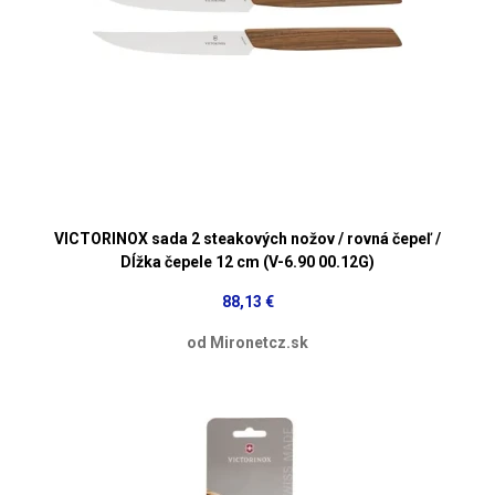
VICTORINOX sada 2 steakových nožov / rovná čepeľ /
Dĺžka čepele 12 cm (V-6.90 00.12G)
88,13 €
od Mironetcz.sk