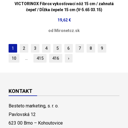
VICTORINOX Fibrox vykosťovací nôž 15 cm / zahnutá
čepeľ / Dĺžka čepele 15 cm (V-5.65 03.15)
19,62 €
od Mironetcz.sk
1
2
3
4
5
6
7
8
9
10
...
415
416
›
KONTAKT
Besteto marketing, s. r. o.
Pavlovská 12
623 00 Brno – Kohoutovice