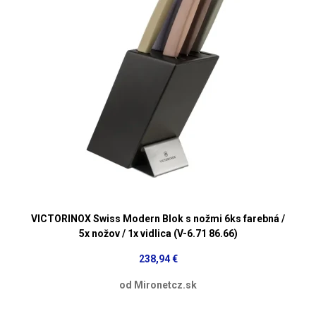
VICTORINOX Swiss Modern Blok s nožmi 6ks farebná /
5x nožov / 1x vidlica (V-6.71 86.66)
238,94 €
od Mironetcz.sk