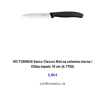
VICTORINOX Swiss Classic Nôž na zeleninu čierna /
Dĺžka čepele 10 cm (6.7703)
5,84 €
od Mironetcz.sk