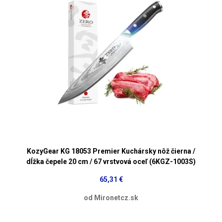
KozyGear KG 18053 Premier Kuchársky nôž čierna /
dĺžka čepele 20 cm / 67 vrstvová oceľ (6KGZ-1003S)
65,31 €
od Mironetcz.sk