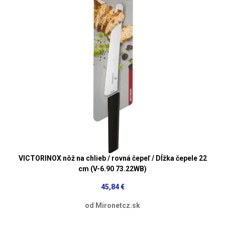
VICTORINOX nôž na chlieb / rovná čepeľ / Dĺžka čepele 22
cm (V-6.90 73.22WB)
45,84 €
od Mironetcz.sk