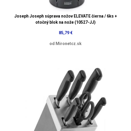
Joseph Joseph súprava nožov ELEVATE čierna / 6ks +
otočný blok na nože (10527-JJ)
85,79 €
od Mironetcz.sk