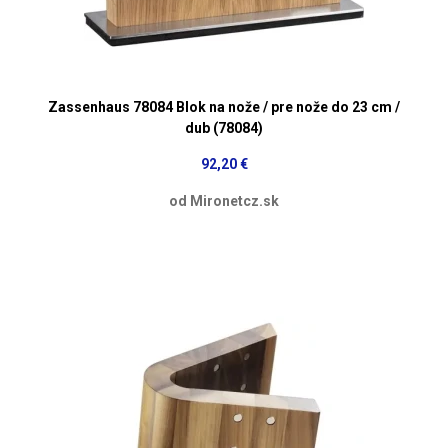
Zassenhaus 78084 Blok na nože / pre nože do 23 cm /
dub (78084)
92,20 €
od Mironetcz.sk