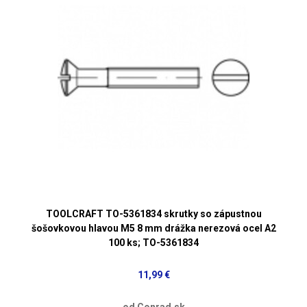
TOOLCRAFT TO-5361834 skrutky so zápustnou
šošovkovou hlavou M5 8 mm drážka nerezová ocel A2
100 ks; TO-5361834
11,99 €
od Conrad.sk