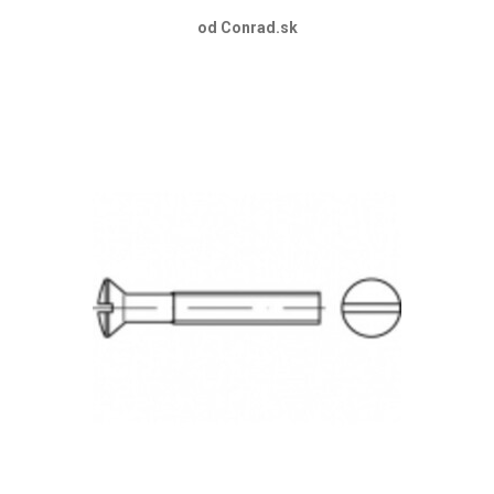
od Conrad.sk