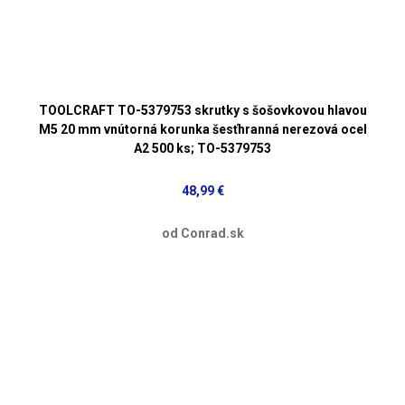
TOOLCRAFT TO-5379753 skrutky s šošovkovou hlavou
M5 20 mm vnútorná korunka šesťhranná nerezová ocel
A2 500 ks; TO-5379753
48,99 €
od Conrad.sk