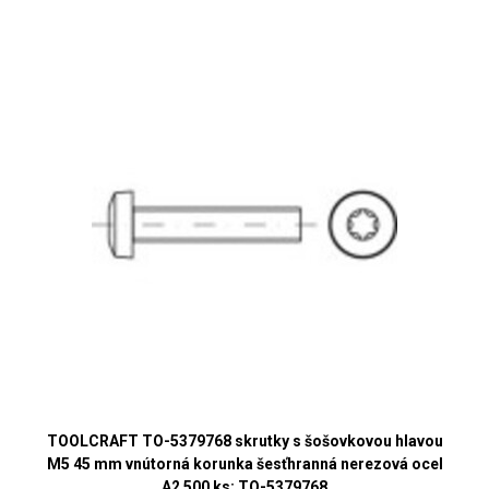
TOOLCRAFT TO-5379768 skrutky s šošovkovou hlavou
M5 45 mm vnútorná korunka šesťhranná nerezová ocel
A2 500 ks; TO-5379768