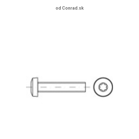
od Conrad.sk