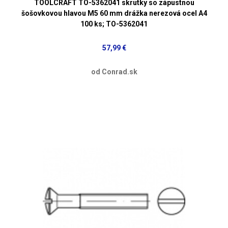
TOOLCRAFT TO-5362041 skrutky so zápustnou
šošovkovou hlavou M5 60 mm drážka nerezová ocel A4
100 ks; TO-5362041
57,99 €
od Conrad.sk