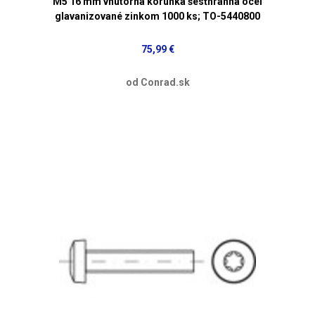
M5 16 mm vnútorná korunka šesťhranná ocel
glavanizované zinkom 1000 ks; TO-5440800
75,99 €
od Conrad.sk