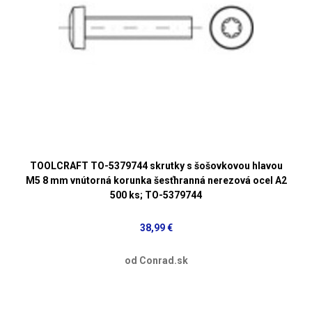
TOOLCRAFT TO-5379744 skrutky s šošovkovou hlavou
M5 8 mm vnútorná korunka šesťhranná nerezová ocel A2
500 ks; TO-5379744
38,99 €
od Conrad.sk