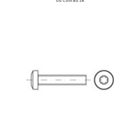
od Conrad.sk