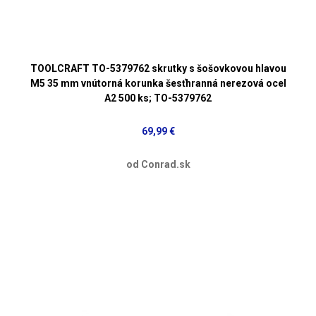
TOOLCRAFT TO-5379762 skrutky s šošovkovou hlavou
M5 35 mm vnútorná korunka šesťhranná nerezová ocel
A2 500 ks; TO-5379762
69,99 €
od Conrad.sk