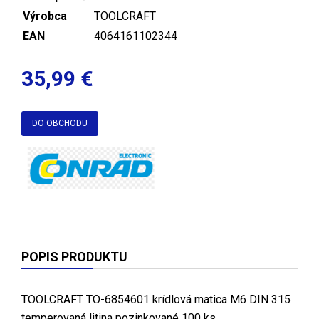
Výrobca
TOOLCRAFT
EAN
4064161102344
35,99 €
DO OBCHODU
POPIS PRODUKTU
TOOLCRAFT TO-6854601 krídlová matica M6 DIN 315
temperovaná litina pozinkované 100 ks