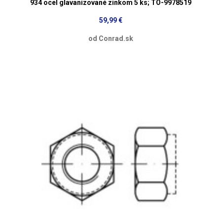
934 ocel glavanizované zinkom 5 ks; TO-9978519
59,99 €
od Conrad.sk