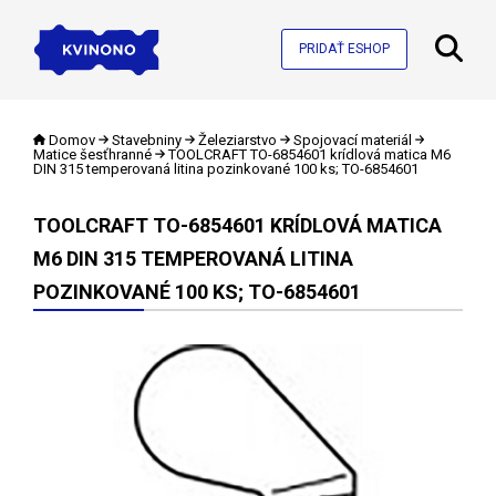
PRIDAŤ ESHOP
Domov
Stavebniny
Železiarstvo
Spojovací materiál
Matice šesťhranné
TOOLCRAFT TO-6854601 krídlová matica M6
DIN 315 temperovaná litina pozinkované 100 ks; TO-6854601
TOOLCRAFT TO-6854601 KRÍDLOVÁ MATICA
M6 DIN 315 TEMPEROVANÁ LITINA
POZINKOVANÉ 100 KS; TO-6854601