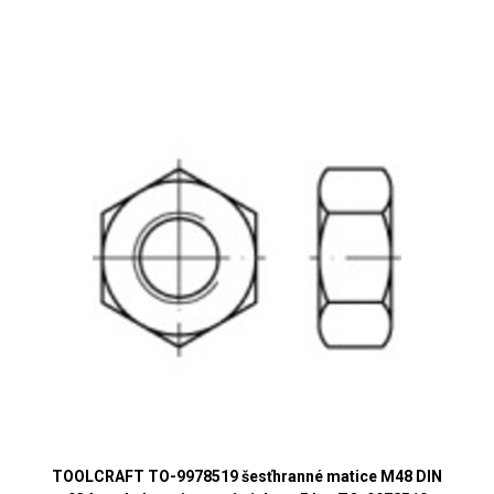
TOOLCRAFT TO-9978519 šesťhranné matice M48 DIN