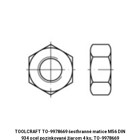
TOOLCRAFT TO-9978669 šesťhranné matice M56 DIN
934 ocel pozinkované žiarom 4 ks; TO-9978669