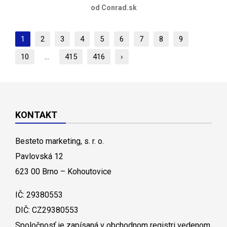
od Conrad.sk
1
2
3
4
5
6
7
8
9
10
...
415
416
›
KONTAKT
Besteto marketing, s. r. o.
Pavlovská 12
623 00 Brno – Kohoutovice
IČ: 29380553
DIČ: CZ29380553
Spoločnosť je zapísaná v obchodnom registri vedenom