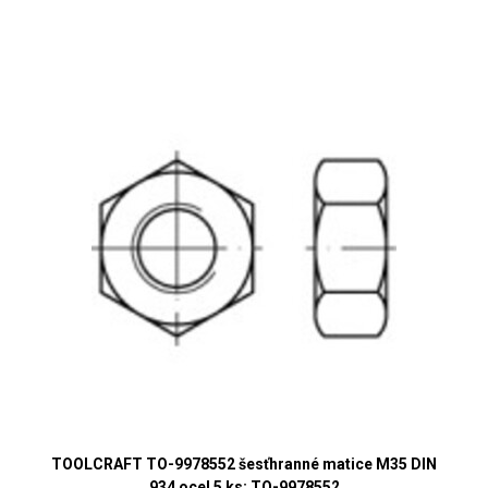
TOOLCRAFT TO-9978552 šesťhranné matice M35 DIN
934 ocel 5 ks; TO-9978552