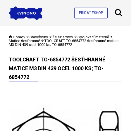
PRIDAŤ ESHOP
Domov
Stavebniny
Železiarstvo
Spojovací materiál
Matice šesťhranné
TOOLCRAFT TO-6854772 šesťhranné matice
M3 DIN 439 ocel 1000 ks; TO-6854772
TOOLCRAFT TO-6854772 ŠESŤHRANNÉ
MATICE M3 DIN 439 OCEL 1000 KS; TO-
6854772