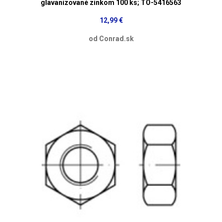
glavanizované zinkom 100 ks; TO-5416563
12,99 €
od Conrad.sk