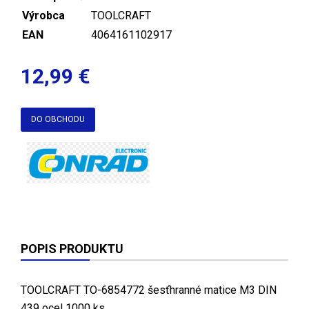
Výrobca
TOOLCRAFT
EAN
4064161102917
12,99 €
DO OBCHODU
POPIS PRODUKTU
TOOLCRAFT TO-6854772 šesťhranné matice M3 DIN
439 ocel 1000 ks