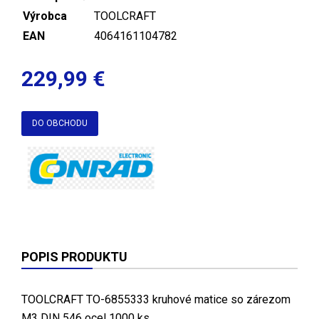
Výrobca
TOOLCRAFT
EAN
4064161104782
229,99 €
DO OBCHODU
POPIS PRODUKTU
TOOLCRAFT TO-6855333 kruhové matice so zárezom
M3 DIN 546 ocel 1000 ks