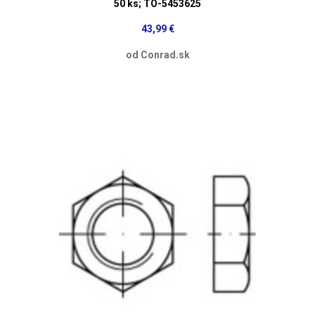
50 ks; TO-5453625
43,99 €
od Conrad.sk