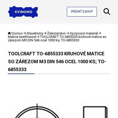
PRIDAŤ ESHOP
Domov
Stavebniny
Železiarstvo
Spojovací materiál
Matice šesťhranné
TOOLCRAFT TO-6855333 kruhové matice so
zárezom M3 DIN 546 ocel 1000 ks; TO-6855333
TOOLCRAFT TO-6855333 KRUHOVÉ MATICE
SO ZÁREZOM M3 DIN 546 OCEL 1000 KS; TO-
6855333