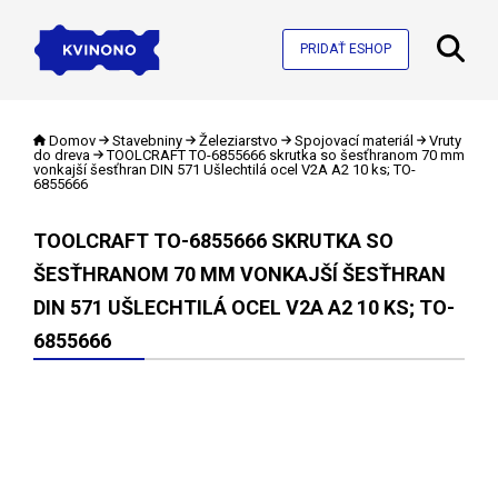
PRIDAŤ ESHOP
Domov
Stavebniny
Železiarstvo
Spojovací materiál
Vruty
do dreva
TOOLCRAFT TO-6855666 skrutka so šesťhranom 70 mm
vonkajší šesťhran DIN 571 Ušlechtilá ocel V2A A2 10 ks; TO-
6855666
TOOLCRAFT TO-6855666 SKRUTKA SO
ŠESŤHRANOM 70 MM VONKAJŠÍ ŠESŤHRAN
DIN 571 UŠLECHTILÁ OCEL V2A A2 10 KS; TO-
6855666