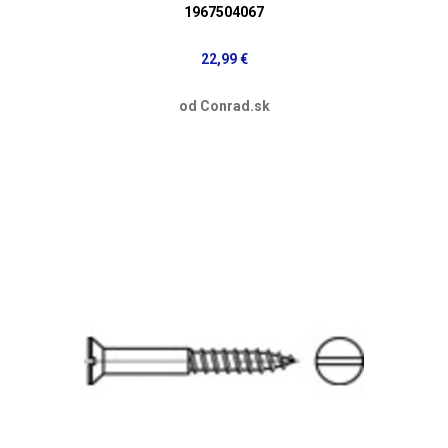
1967504067
22,99 €
od Conrad.sk