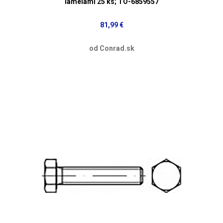
lamelami 25 ks; TO-6859557
81,99 €
od Conrad.sk