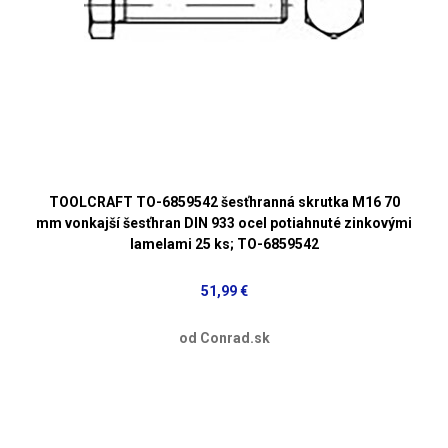
TOOLCRAFT TO-6859542 šesťhranná skrutka M16 70
mm vonkajší šesťhran DIN 933 ocel potiahnuté zinkovými
lamelami 25 ks; TO-6859542
51,99 €
od Conrad.sk