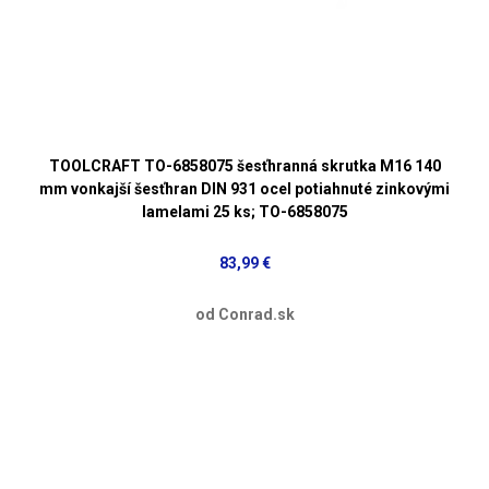
TOOLCRAFT TO-6858075 šesťhranná skrutka M16 140
mm vonkajší šesťhran DIN 931 ocel potiahnuté zinkovými
lamelami 25 ks; TO-6858075
83,99 €
od Conrad.sk