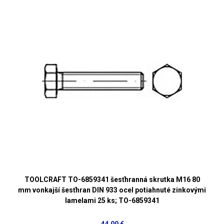
TOOLCRAFT TO-6859341 šesťhranná skrutka M16 80
mm vonkajší šesťhran DIN 933 ocel potiahnuté zinkovými
lamelami 25 ks; TO-6859341
44,99 €