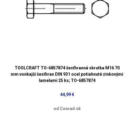
TOOLCRAFT TO-6857874 šesťhranná skrutka M16 70
mm vonkajší šesťhran DIN 931 ocel potiahnuté zinkovými
lamelami 25 ks; TO-6857874
44,99 €
od Conrad.sk