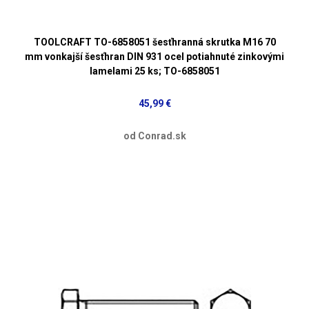
TOOLCRAFT TO-6858051 šesťhranná skrutka M16 70
mm vonkajší šesťhran DIN 931 ocel potiahnuté zinkovými
lamelami 25 ks; TO-6858051
45,99 €
od Conrad.sk