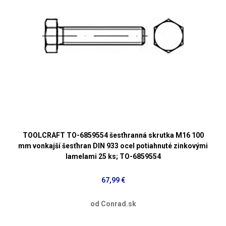
TOOLCRAFT TO-6859554 šesťhranná skrutka M16 100
mm vonkajší šesťhran DIN 933 ocel potiahnuté zinkovými
lamelami 25 ks; TO-6859554
67,99 €
od Conrad.sk