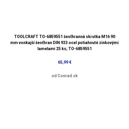
TOOLCRAFT TO-6859551 šesťhranná skrutka M16 90
mm vonkajší šesťhran DIN 933 ocel potiahnuté zinkovými
lamelami 25 ks; TO-6859551
65,99 €
od Conrad.sk