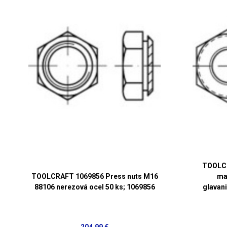
TOOLCR
TOOLCRAFT 1069856 Press nuts M16
ma
88106 nerezová ocel 50 ks; 1069856
glavan
204,99 €