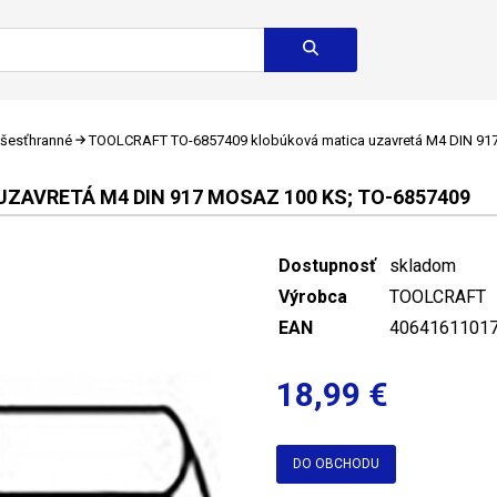
 šesťhranné
TOOLCRAFT TO-6857409 klobúková matica uzavretá M4 DIN 917
ZAVRETÁ M4 DIN 917 MOSAZ 100 KS; TO-6857409
Dostupnosť
skladom
Výrobca
TOOLCRAFT
EAN
4064161101
18,99 €
DO OBCHODU