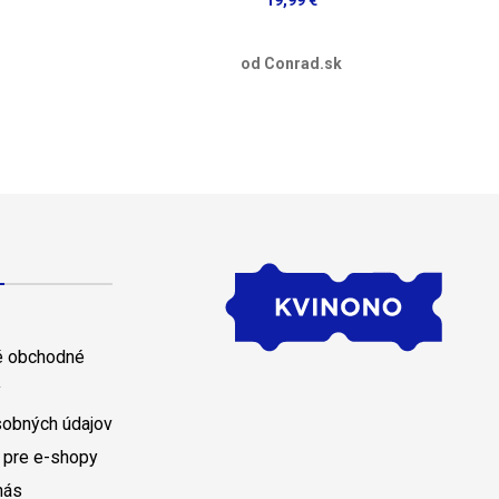
od Conrad.sk
 obchodné
y
sobných údajov
 pre e-shopy
nás