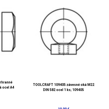
rhranné
TOOLCRAFT 109405 závesné oká M22
á ocel A4
DIN 582 ocel 1 ks; 109405
19,99 €