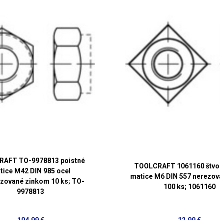
AFT TO-9978813 poistné
TOOLCRAFT 1061160 štvo
tice M42 DIN 985 ocel
matice M6 DIN 557 nerezov
izované zinkom 10 ks; TO-
100 ks; 1061160
9978813
104,99 €
12,99 €