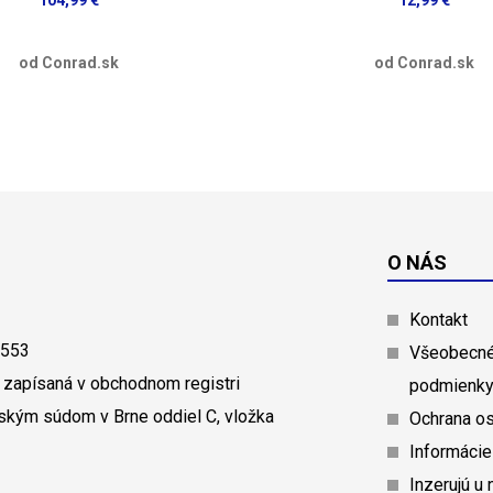
od Conrad.sk
od Conrad.sk
O NÁS
Kontakt
0553
Všeobecné
 zapísaná v obchodnom registri
podmienk
ským súdom v Brne oddiel C, vložka
Ochrana o
Informácie
Inzerujú u 