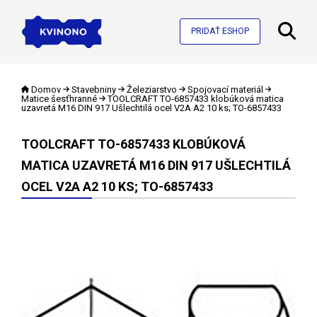
PRIDAŤ ESHOP
Domov
Stavebniny
Železiarstvo
Spojovací materiál
Matice šesťhranné
TOOLCRAFT TO-6857433 klobúková matica
uzavretá M16 DIN 917 Ušlechtilá ocel V2A A2 10 ks; TO-6857433
TOOLCRAFT TO-6857433 KLOBÚKOVÁ
MATICA UZAVRETÁ M16 DIN 917 UŠLECHTILÁ
OCEL V2A A2 10 KS; TO-6857433