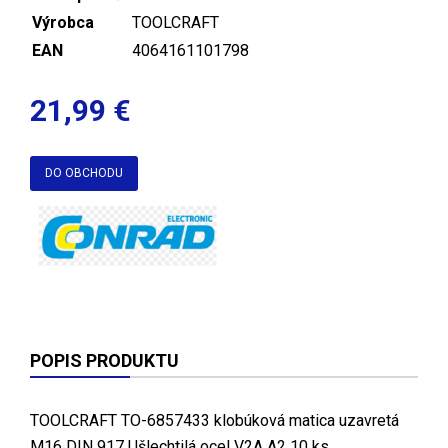
Výrobca
TOOLCRAFT
EAN
4064161101798
21,99 €
DO OBCHODU
POPIS PRODUKTU
TOOLCRAFT TO-6857433 klobúková matica uzavretá
M16 DIN 917 Ušlechtilá ocel V2A A2 10 ks