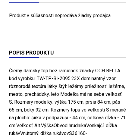
Produkt v súčasnosti nepredáva žiadny predajca.
POPIS PRODUKTU
Čierny dámsky top bez ramienok značky OCH BELLA .
kód výrobku: TW-TP-BI-2095.23X dominantný vzor:
rôznorodá textúra látky štýl: ležérny príležitosť: ležérne,
mesto, prechádzky, leto Modelka má na sebe veľkosť
S. Rozmery modelky: výška 175 cm, prsia 84 cm, pás
65 cm, boky 92 cm. Rozmery topu vo veľkosti S merané
na plocho: šírka v podpazuší - 44 cm, celková dĺžka - 71
cm.Veľkosť Alt.VýškaObvod hrudníkaVonkajší. dĺžka.
rukávVnútorný. dĺžka rukávovS36160-