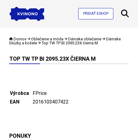
PRIDAŤ ESHOP
Domov
Oblečenie a móda
Dámske oblečenie
Dámske
blúzky a košele
Top TW TP BI 2095.23X čierna M
TOP TW TP BI 2095.23X ČIERNA M
Výrobca
FPrice
EAN
2016103407422
PONUKY