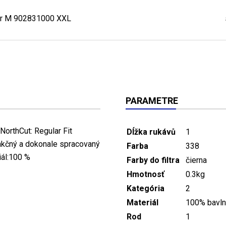
lar M 902831000 XXL
PARAMETRE
NorthCut: Regular Fit
Dĺžka rukávů
1
unkčný a dokonale spracovaný
Farba
338
iál:100 %
Farby do filtra
čierna
Hmotnosť
0.3kg
Kategória
2
Materiál
100% bavln
Rod
1