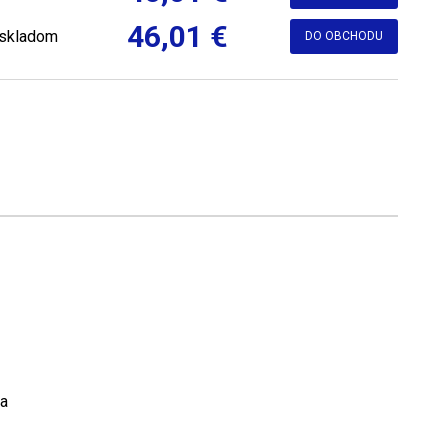
46,01 €
skladom
DO OBCHODU
a