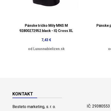
Pánske tričko Mily MNS M
Pánske p
92800272952 black - IQ Cross XL
7,43 €
od Luxusnabielizen.sk
o
KONTAKT
IČ: 29380553
Besteto marketing, s. r. o.