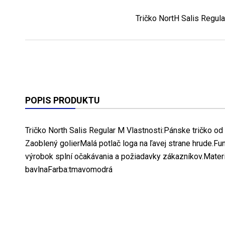
Tričko NortH Salis Regu
POPIS PRODUKTU
Tričko North Salis Regular M Vlastnosti:Pánske tričko od 
Zaoblený golierMalá potlač loga na ľavej strane hrude.F
výrobok splní očakávania a požiadavky zákazníkov.Mater
bavlnaFarba:tmavomodrá