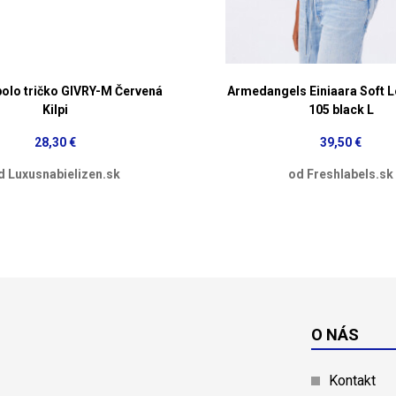
olo tričko GIVRY-M Červená
Armedangels Einiaara Soft 
Kilpi
105 black L
28,30 €
39,50 €
d Luxusnabielizen.sk
od Freshlabels.sk
O NÁS
Kontakt