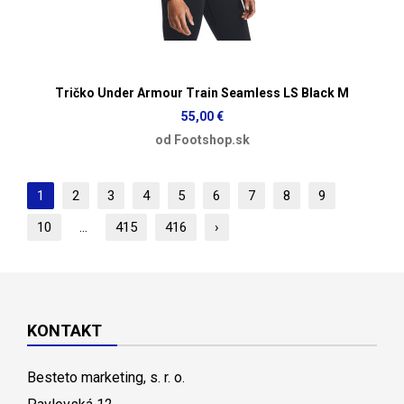
Tričko Under Armour Train Seamless LS Black M
55,00 €
od Footshop.sk
1
2
3
4
5
6
7
8
9
10
...
415
416
›
KONTAKT
Besteto marketing, s. r. o.