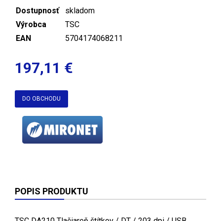
Dostupnosť
skladom
Výrobca
TSC
EAN
5704174068211
197,11 €
DO OBCHODU
POPIS PRODUKTU
TSC DA210 Tlačiareň štítkov / DT / 203 dpi / USB