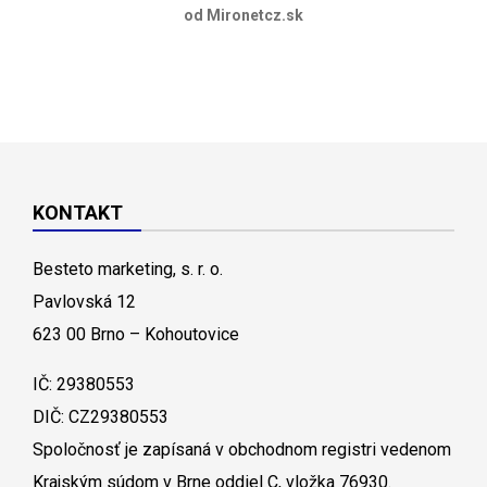
od Mironetcz.sk
KONTAKT
Besteto marketing, s. r. o.
Pavlovská 12
623 00 Brno – Kohoutovice
IČ: 29380553
DIČ: CZ29380553
Spoločnosť je zapísaná v obchodnom registri vedenom
Krajským súdom v Brne oddiel C, vložka 76930.