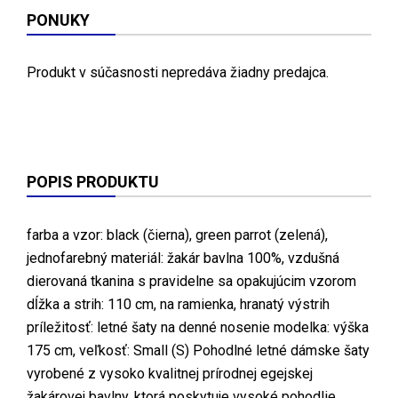
PONUKY
Produkt v súčasnosti nepredáva žiadny predajca.
POPIS PRODUKTU
farba a vzor: black (čierna), green parrot (zelená),
jednofarebný materiál: žakár bavlna 100%, vzdušná
dierovaná tkanina s pravidelne sa opakujúcim vzorom
dĺžka a strih: 110 cm, na ramienka, hranatý výstrih
príležitosť: letné šaty na denné nosenie modelka: výška
175 cm, veľkosť: Small (S) Pohodlné letné dámske šaty
vyrobené z vysoko kvalitnej prírodnej egejskej
žakárovej bavlny, ktorá poskytuje vysoké pohodlie,