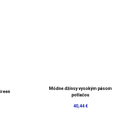
Módne džínsy vysokým pásom
Green
potlačou
40,44 €