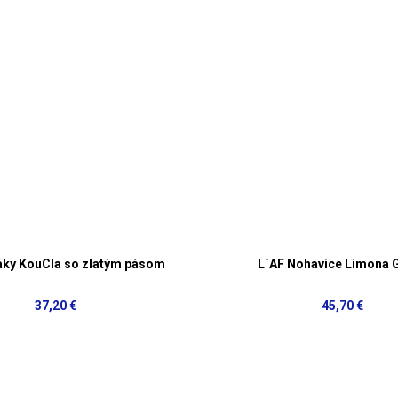
láky KouCla so zlatým pásom
L`AF Nohavice Limona 
37,20 €
45,70 €