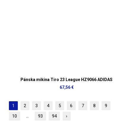
Pánska mikina Tiro 23 League HZ9066 ADIDAS
67,56 €
1
2
3
4
5
6
7
8
9
10
...
93
94
›