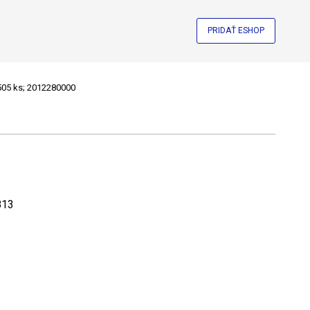
PRIDAŤ ESHOP
05 ks; 2012280000
813