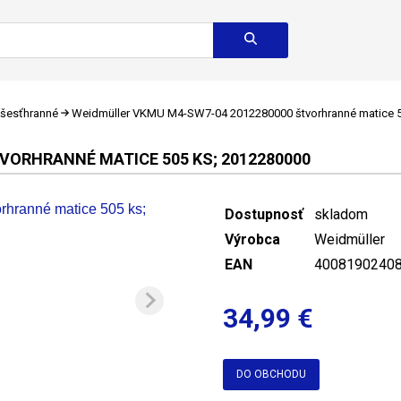
 šesťhranné
Weidmüller VKMU M4-SW7-04 2012280000 štvorhranné matice 5
VORHRANNÉ MATICE 505 KS; 2012280000
Dostupnosť
skladom
Výrobca
Weidmüller
EAN
4008190240
34,99 €
DO OBCHODU