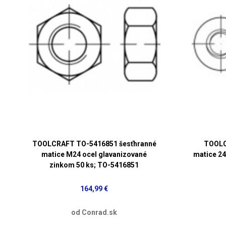
TOOLCRAFT TO-5416851 šesťhranné
TOOLC
matice M24 ocel glavanizované
matice 2
zinkom 50 ks; TO-5416851
164,99 €
od Conrad.sk