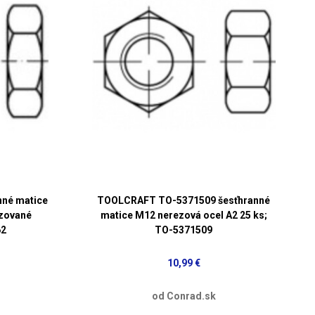
né matice
TOOLCRAFT TO-5371509 šesťhranné
izované
matice M12 nerezová ocel A2 25 ks;
62
TO-5371509
10,99 €
od Conrad.sk