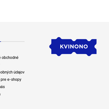
 obchodné
y
sobných údajov
 pre e-shopy
nás
a