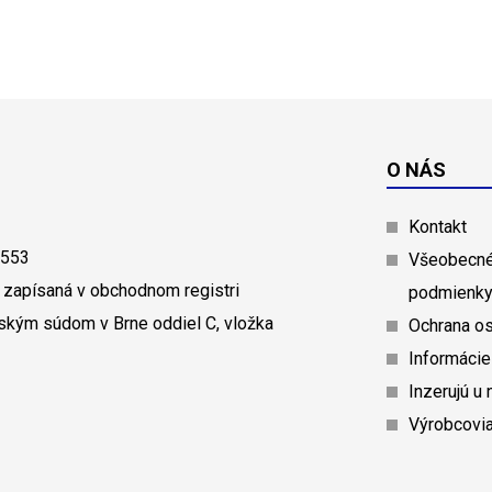
O NÁS
Kontakt
0553
Všeobecné
 zapísaná v obchodnom registri
podmienk
ským súdom v Brne oddiel C, vložka
Ochrana o
Informácie
Inzerujú u 
Výrobcovi