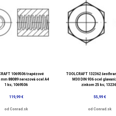
RAFT 1069506 trapézové
TOOLCRAFT 132362 šesťhran
4 mm 88089 nerezová ocel A4
M30 DIN 936 ocel glavan
1 ks; 1069506
zinkom 25 ks; 1323
119,99 €
55,99 €
od Conrad.sk
od Conrad.sk