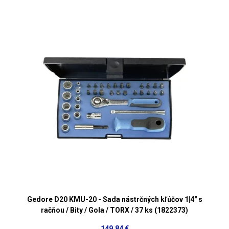
Gedore D20 KMU-20 - Sada nástrčných kľúčov 1|4" s
račňou / Bity / Gola / TORX / 37 ks (1822373)
149,84 €