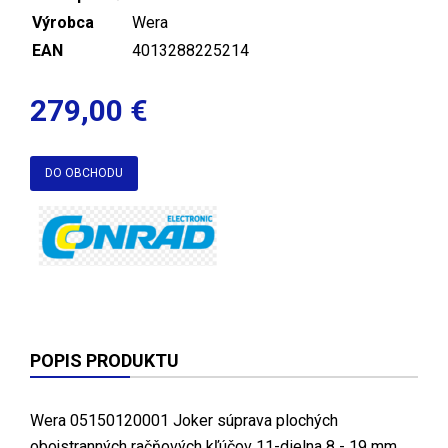
Výrobca
Wera
EAN
4013288225214
279,00 €
DO OBCHODU
POPIS PRODUKTU
Wera 05150120001 Joker súprava plochých
obojstranných račňových kľúčov 11-dielna 8 - 19 mm