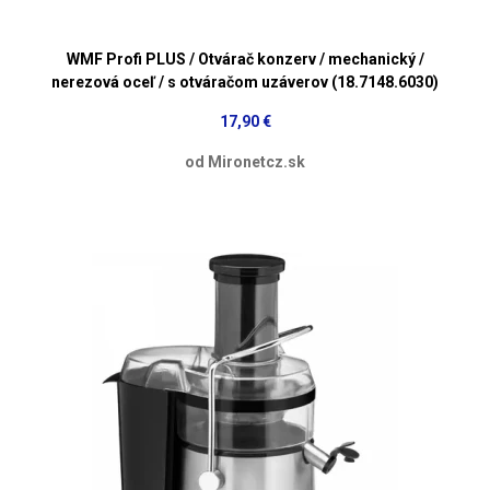
WMF Profi PLUS / Otvárač konzerv / mechanický /
nerezová oceľ / s otváračom uzáverov (18.7148.6030)
17,90 €
od Mironetcz.sk