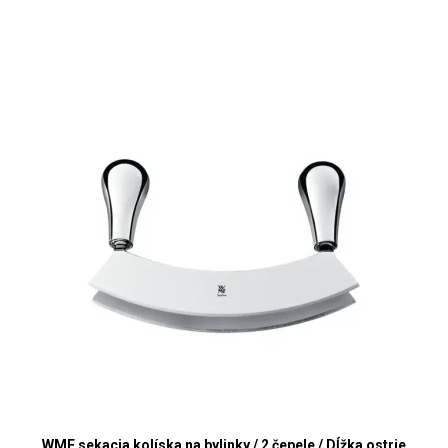
WMF sekacia kolíska na bylinky / 2 čepele / Dĺžka ostrie