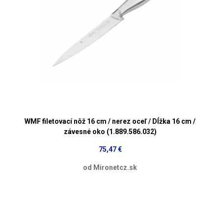
WMF filetovací nôž 16 cm / nerez oceľ / Dĺžka 16 cm /
závesné oko (1.889.586.032)
75,47 €
od Mironetcz.sk