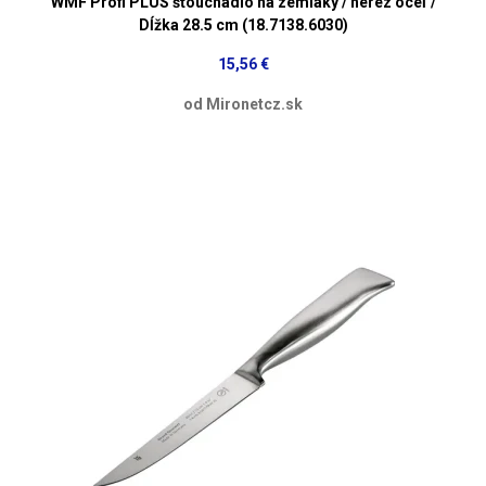
WMF Profi PLUS šťouchadlo na zemiaky / nerez oceľ /
Dĺžka 28.5 cm (18.7138.6030)
15,56 €
od Mironetcz.sk