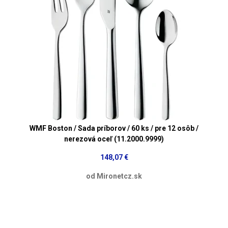
WMF Boston / Sada príborov / 60 ks / pre 12 osôb /
nerezová oceľ (11.2000.9999)
148,07 €
od Mironetcz.sk