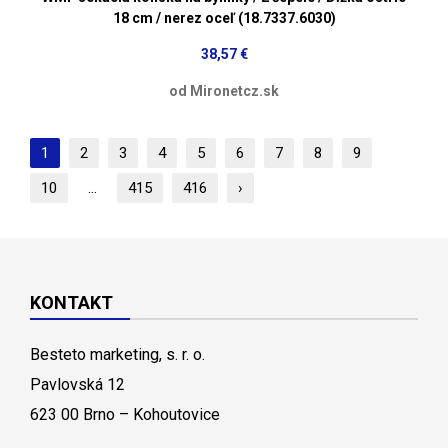
18 cm / nerez oceľ (18.7337.6030)
38,57 €
od Mironetcz.sk
1
2
3
4
5
6
7
8
9
10
...
415
416
›
KONTAKT
Besteto marketing, s. r. o.
Pavlovská 12
623 00 Brno – Kohoutovice