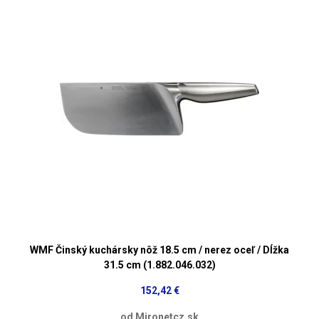
WMF Činský kuchársky nôž 18.5 cm / nerez oceľ / Dĺžka
31.5 cm (1.882.046.032)
152,42 €
od Mironetcz.sk