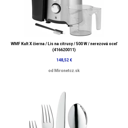
WMF Kult X čierna / Lis na citrusy / 500 W / nerezová oceľ
(416620011)
148,52 €
od Mironetcz.sk