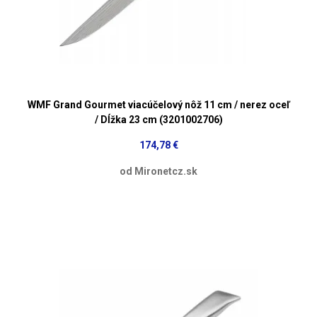
WMF Grand Gourmet viacúčelový nôž 11 cm / nerez oceľ
/ Dĺžka 23 cm (3201002706)
174,78 €
od Mironetcz.sk