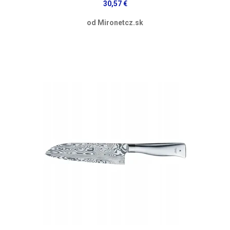
30,57 €
od Mironetcz.sk