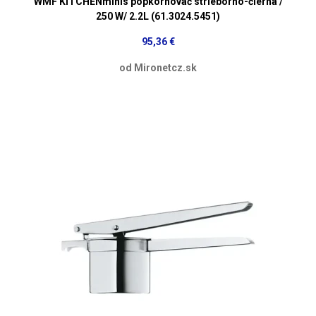
WMF KITCHENminis popkornovač strieborno-čierna /
250 W/ 2.2L (61.3024.5451)
95,36 €
od Mironetcz.sk