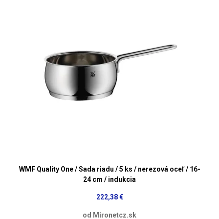
WMF Quality One / Sada riadu / 5 ks / nerezová oceľ / 16-
24 cm / indukcia
222,38 €
od Mironetcz.sk