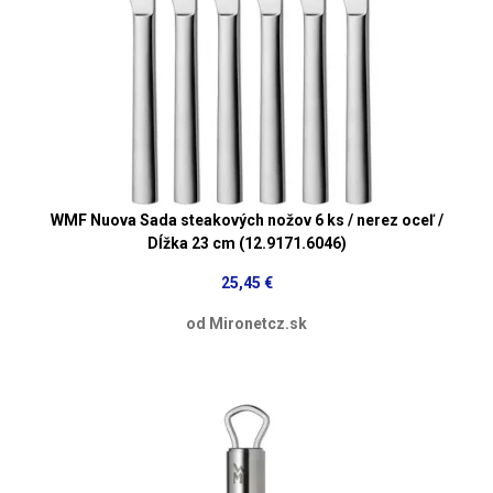
WMF Nuova Sada steakových nožov 6 ks / nerez oceľ /
Dĺžka 23 cm (12.9171.6046)
25,45 €
od Mironetcz.sk