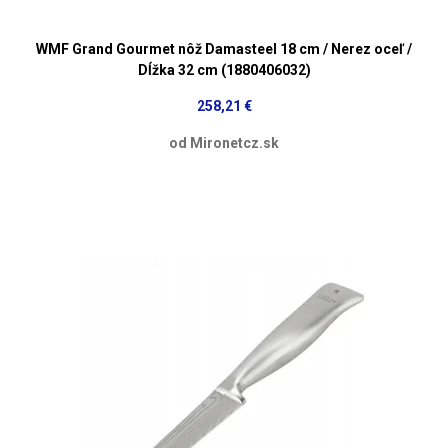
WMF Grand Gourmet nôž Damasteel 18 cm / Nerez oceľ /
Dĺžka 32 cm (1880406032)
258,21 €
od Mironetcz.sk