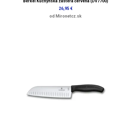
Berkel Kuchynská zástera červená (DV7700)
26,95 €
od Mironetcz.sk