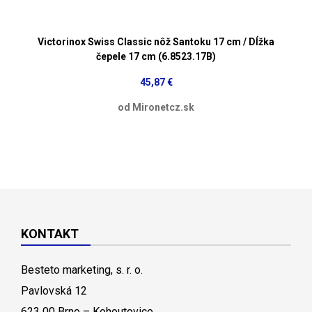
Victorinox Swiss Classic nôž Santoku 17 cm / Dĺžka
čepele 17 cm (6.8523.17B)
45,87 €
od Mironetcz.sk
KONTAKT
Besteto marketing, s. r. o.
Pavlovská 12
623 00 Brno – Kohoutovice