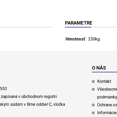
PARAMETRE
Hmotnosť
250kg
O NÁS
Kontakt
0553
Všeobecné
 zapísaná v obchodnom registri
podmienk
ským súdom v Brne oddiel C, vložka
Ochrana o
Informácie