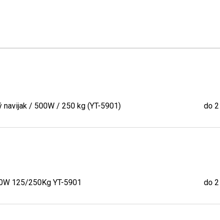
ý navijak / 500W / 250 kg (YT-5901)
do 2
 500W 125/250Kg YT-5901
do 2