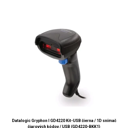
Datalogic Gryphon I GD4220 Kit-USB čierna / 1D snímač
čiarových kódov / USB (GD4220-BKK1)