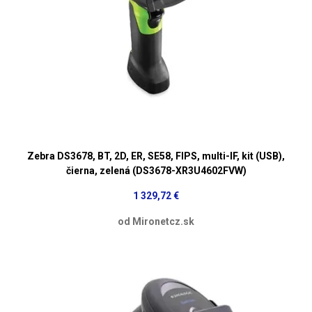
Zebra DS3678, BT, 2D, ER, SE58, FIPS, multi-IF, kit (USB),
čierna, zelená (DS3678-XR3U4602FVW)
1 329,72 €
od Mironetcz.sk