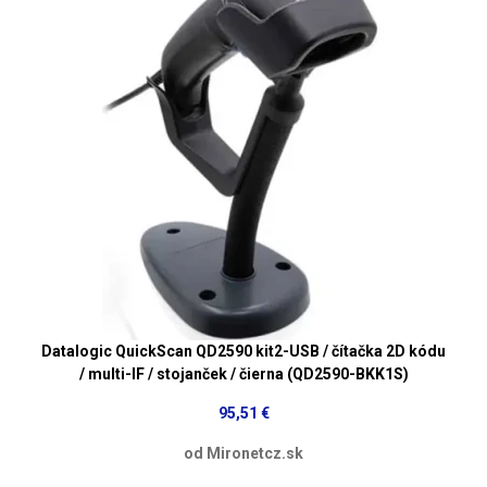
Datalogic QuickScan QD2590 kit2-USB / čítačka 2D kódu
/ multi-IF / stojanček / čierna (QD2590-BKK1S)
95,51 €
od Mironetcz.sk