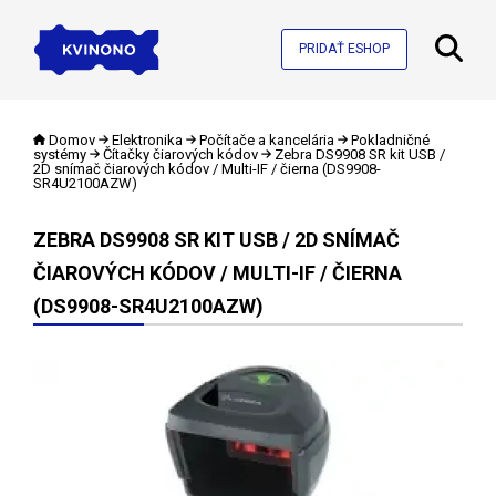
PRIDAŤ ESHOP
Domov
Elektronika
Počítače a kancelária
Pokladničné
systémy
Čítačky čiarových kódov
Zebra DS9908 SR kit USB /
2D snímač čiarových kódov / Multi-IF / čierna (DS9908-
SR4U2100AZW)
ZEBRA DS9908 SR KIT USB / 2D SNÍMAČ
ČIAROVÝCH KÓDOV / MULTI-IF / ČIERNA
(DS9908-SR4U2100AZW)