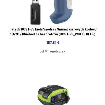
Inateck BCST-73 biela/modrá / Snímač čiarových kódov /
1D/2D / Bluetooth / bezdrôtová (BCST-73_WHITE BLUE)
157,81 €
od Mironetcz.sk