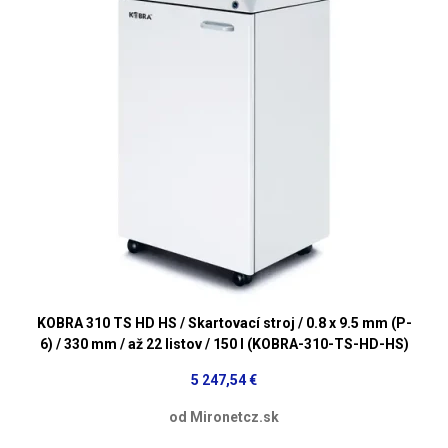
KOBRA 310 TS HD HS / Skartovací stroj / 0.8 x 9.5 mm (P-
6) / 330 mm / až 22 listov / 150 l (KOBRA-310-TS-HD-HS)
5 247,54 €
od Mironetcz.sk