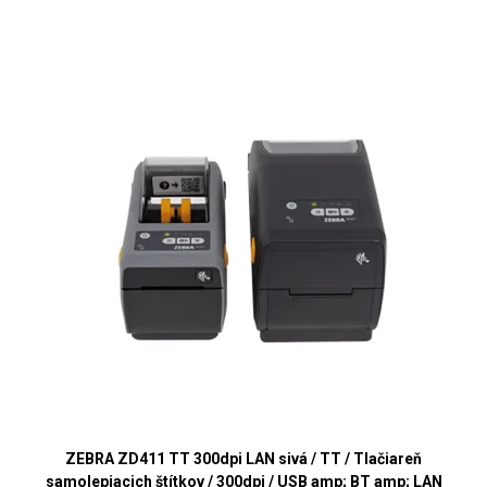
ZEBRA ZD411 TT 300dpi LAN sivá / TT / Tlačiareň
samolepiacich štítkov / 300dpi / USB amp; BT amp; LAN