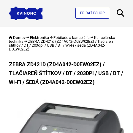
PRIDAŤ ESHOP
Domov
Elektronika
Počítače a kancelária
Kancelárska
technika
ZEBRA ZD421d (ZD4A042-D0EW02EZ) / Tlačiareň
štítkov / DT / 203dpi / USB / BT / Wi-Fi / šedá (ZD4A042-
D0EW02EZ)
ZEBRA ZD421D (ZD4A042-D0EW02EZ) /
TLAČIAREŇ ŠTÍTKOV / DT / 203DPI / USB / BT /
WI-FI / ŠEDÁ (ZD4A042-D0EW02EZ)