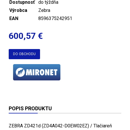
Dostupnosť
do týždňa
Výrobca
Zebra
EAN
8596375242951
600,57 €
DO OBCHODU
POPIS PRODUKTU
ZEBRA ZD421d (ZD4A042-D0EW02EZ) / Tlačiareň