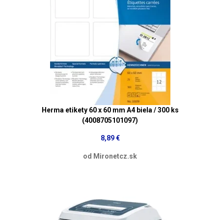
Herma etikety 60 x 60 mm A4 biela / 300 ks
(4008705101097)
8,89 €
od Mironetcz.sk