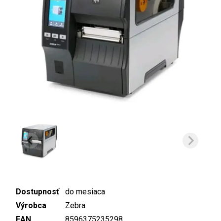
Dostupnosť
do mesiaca
Výrobca
Zebra
EAN
8596375235298