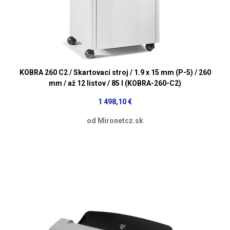
KOBRA 260 C2 / Skartovací stroj / 1.9 x 15 mm (P-5) / 260
mm / až 12 listov / 85 l (KOBRA-260-C2)
1 498,10 €
od Mironetcz.sk