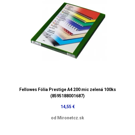
Fellowes Fólia Prestige A4 200 mic zelená 100ks
(8595188001687)
14,55 €
od Mironetcz.sk