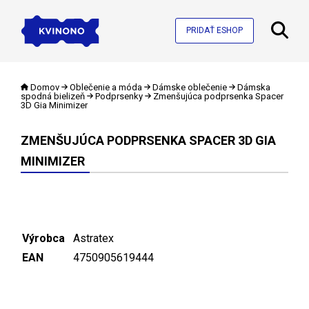
PRIDAŤ ESHOP
Domov
Oblečenie a móda
Dámske oblečenie
Dámska
spodná bielizeň
Podprsenky
Zmenšujúca podprsenka Spacer
3D Gia Minimizer
ZMENŠUJÚCA PODPRSENKA SPACER 3D GIA
MINIMIZER
Výrobca
Astratex
EAN
4750905619444