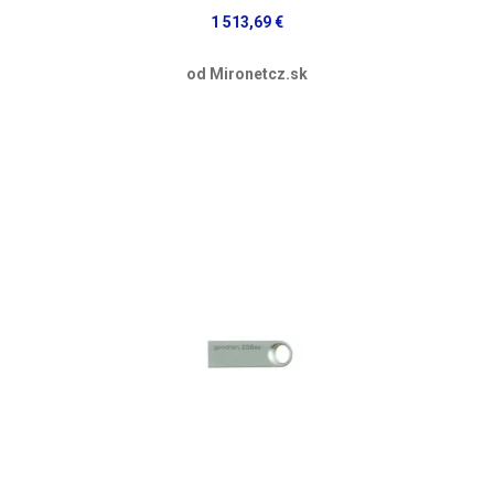
1 513,69 €
od Mironetcz.sk