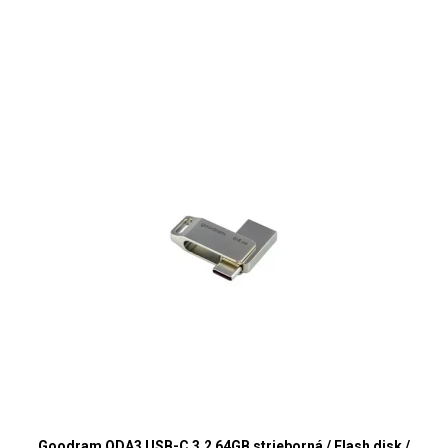
Goodram ODA3 USB-C 3.2 64GB strieborná / Flash disk /