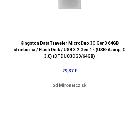
Kingston DataTraveler MicroDuo 3C Gen3 64GB
strieborná / Flash Disk / USB 3.2 Gen 1 - (USB-A amp; C
3.0) (DTDUO3CG3/64GB)
29,37 €
od Mironetcz.sk