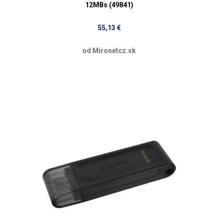
12MBs (49841)
55,13 €
od Mironetcz.sk