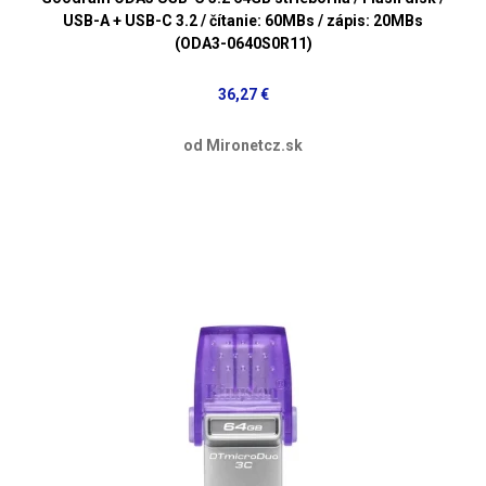
USB-A + USB-C 3.2 / čítanie: 60MBs / zápis: 20MBs
(ODA3-0640S0R11)
36,27 €
od Mironetcz.sk