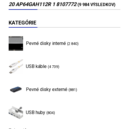
20 AP64GAH112R 1 8107772
(9 984 VÝSLEDKOV)
KATEGÓRIE
Pevné disky interné
(2 840)
USB káble
(4 739)
Pevné disky externé
(881)
USB huby
(804)