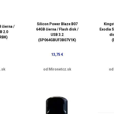
Silicon Power Blaze B07
Kings
čierna /
64GB čierna / Flash disk /
Exodia S
B 2.0
USB 3.2
di
RBK)
(SP064GBUF3B07V1K)
(
13,75 €
.sk
od Mironetcz.sk
od