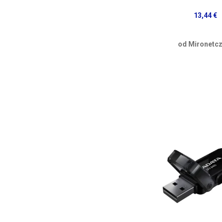
13,44 €
od Mironetcz