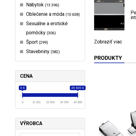
Nábytok
13 396
Pe
Oblečenie a móda
10 638
in
Sexuálne a erotické
pomôcky
306
Zobraziť viac
Šport
299
Stavebniny
582
PRODUKTY
CENA
0 €
45 805 €
0
11 451
22 903
34 354
45 805
VÝROBCA