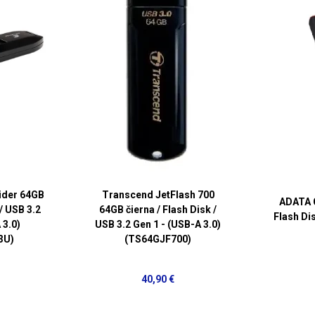
lider 64GB
Transcend JetFlash 700
ADATA C
 / USB 3.2
64GB čierna / Flash Disk /
Flash Di
 3.0)
USB 3.2 Gen 1 - (USB-A 3.0)
3U)
(TS64GJF700)
40,90 €