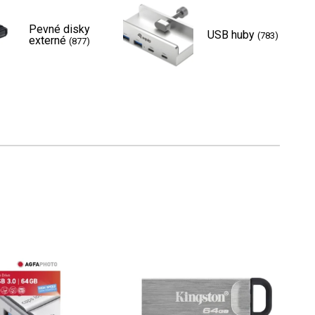
Pevné disky
USB huby
(783)
externé
(877)