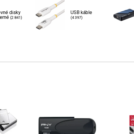
vné disky
USB káble
terné
(2 841)
(4 397)