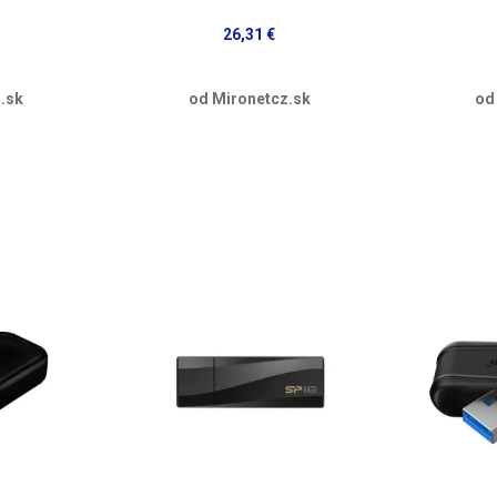
26,31 €
.sk
od Mironetcz.sk
od