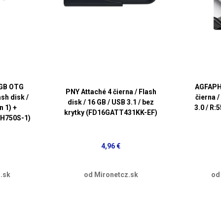
4GB OTG
AGFAPH
PNY Attaché 4 čierna / Flash
ash disk /
čierna /
disk / 16 GB / USB 3.1 / bez
n 1) +
3.0 / R:
krytky (FD16GATT431KK-EF)
H750S-1)
4,96 €
.sk
od Mironetcz.sk
od