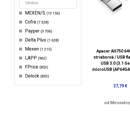
MEXEN/S
13 156
Cofra
7 328
Payper
3 706
Delta Plus
1 628
Mexen
1 215
Apacer AH750 6
strieborná / USB fl
LAPP
962
USB 3.0 (3.1 Ge
FPrice
853
microUSB (AP64GA
Delock
853
27,79 €
od Mironetcz