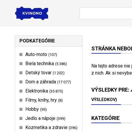
PODKATEGÓRIE
STRÁNKA NEBOL
Auto-moto
107
Biela technika
5 386
Na tejto adrese nie
Detský tovar
z nich. Ak si nevybe
1 202
Dom a záhrada
17 077
VÝSLEDKY PRE:
Elektronika
35 875
Filmy, knihy, hry
VÝSLEDKOV)
8
Hobby
95
KATEGÓRIE
Jedlo a nápoje
399
Kozmetika a zdravie
396