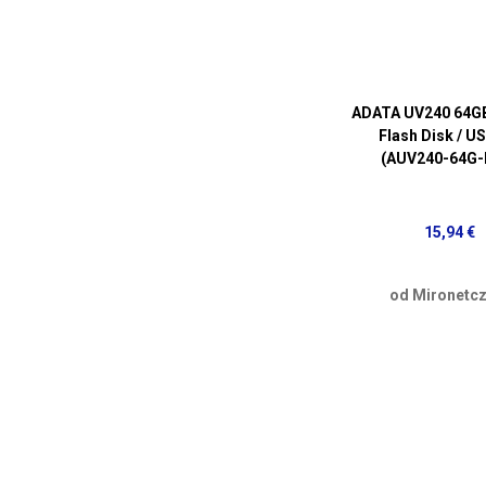
ADATA UV240 64GB 
Flash Disk / US
(AUV240-64G-
15,94 €
od Mironetcz