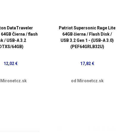
ton DataTraveler
Patriot Supersonic Rage Lite
 64GB Čierna / flash
64GB čierna / Flash Disk /
sk / USB-A 3.2
USB 3.2 Gen 1 - (USB-A 3.0)
DTXS/64GB)
(PEF64GRLB32U)
12,02 €
17,82 €
 Mironetcz.sk
od Mironetcz.sk