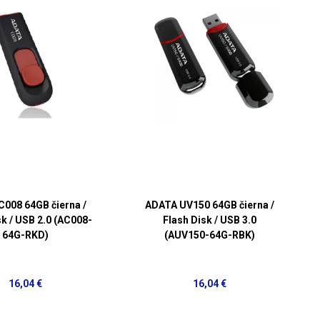
008 64GB čierna /
ADATA UV150 64GB čierna /
sk / USB 2.0 (AC008-
Flash Disk / USB 3.0
64G-RKD)
(AUV150-64G-RBK)
16,04 €
16,04 €