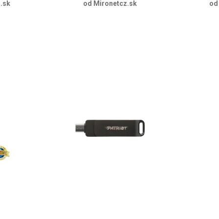
.sk
od Mironetcz.sk
od