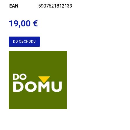
EAN
5907621812133
19,00 €
DO OBCHODU