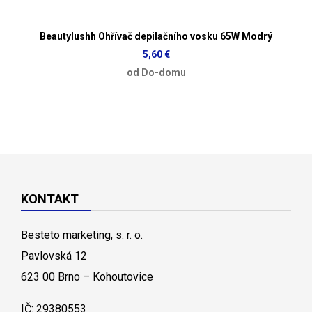
Beautylushh Ohřívač depilačního vosku 65W Modrý
5,60 €
od Do-domu
KONTAKT
Besteto marketing, s. r. o.
Pavlovská 12
623 00 Brno – Kohoutovice
IČ: 29380553