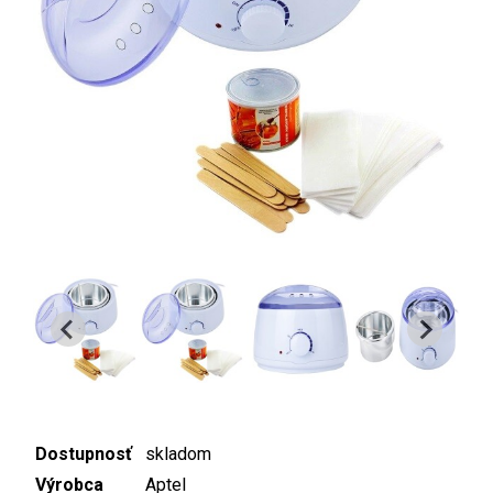
Dostupnosť
skladom
Výrobca
Aptel