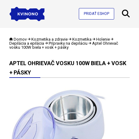
PRIDAŤ ESHOP
Domov
Kozmetika a zdravie
Kozmetika
Holenie
Depilácia a epilácia
Prípravky na depiláciu
Aptel Ohrievač
vosku 100W biela + vosk + pásky
APTEL OHRIEVAČ VOSKU 100W BIELA + VOSK
+ PÁSKY