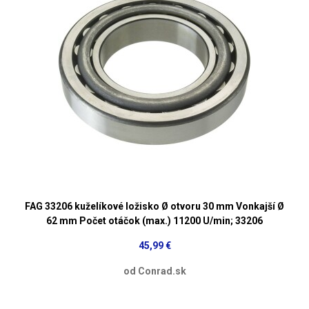
FAG 33206 kuželíkové ložisko Ø otvoru 30 mm Vonkajší Ø
62 mm Počet otáčok (max.) 11200 U/min; 33206
45,99 €
od Conrad.sk