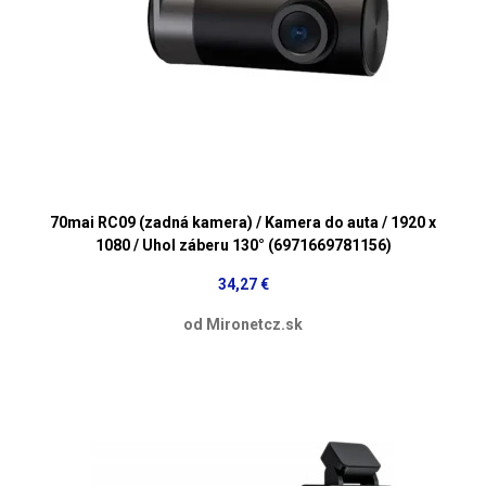
70mai RC09 (zadná kamera) / Kamera do auta / 1920 x
1080 / Uhol záberu 130° (6971669781156)
34,27 €
od Mironetcz.sk