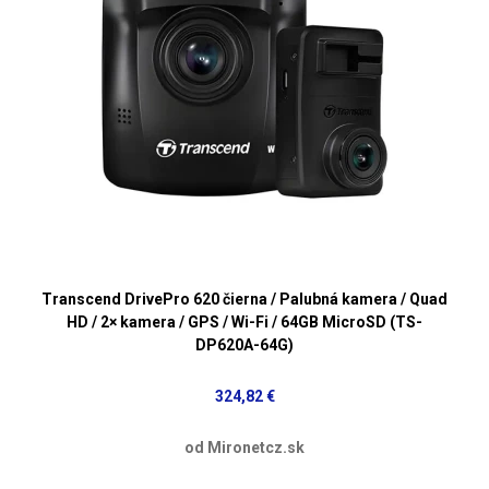
Transcend DrivePro 620 čierna / Palubná kamera / Quad
HD / 2× kamera / GPS / Wi-Fi / 64GB MicroSD (TS-
DP620A-64G)
324,82 €
od Mironetcz.sk