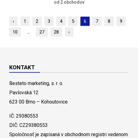
od 2 obchodov
‹
1
2
3
4
5
6
7
8
9
10
...
27
28
›
KONTAKT
Besteto marketing, s. r. o.
Pavlovská 12
623 00 Brno – Kohoutovice
IČ: 29380553
DIČ: CZ29380553
Spoločnosť je zapísaná v obchodnom registri vedenom