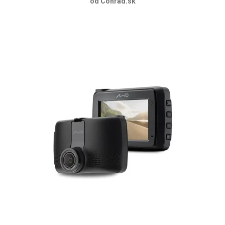
od Conrad.sk