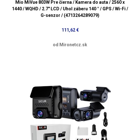
Mio MiVue 803W Pre čierna / Kamera do auta / 2560 x
1440 / WQHD / 2.7" LCD / Uhol záberu 140 ° / GPS / Wi-Fi /
G-senzor / (4713264289079)
111,62 €
od Mironetcz.sk