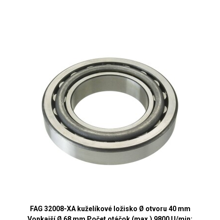
FAG 32008-XA kuželíkové ložisko Ø otvoru 40 mm
Vonkajší Ø 68 mm Počet otáčok (max.) 9800 U/min;