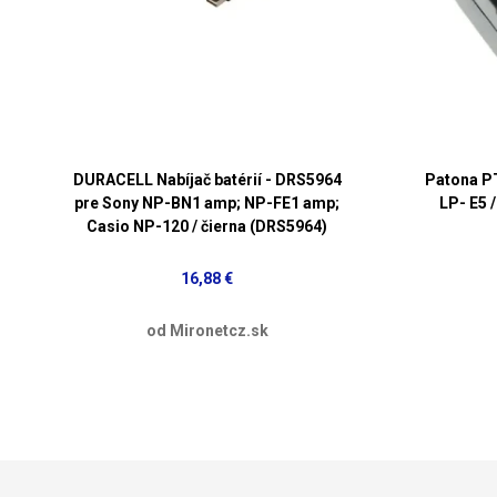
DURACELL Nabíjač batérií - DRS5964
Patona PT
pre Sony NP-BN1 amp; NP-FE1 amp;
LP- E5 
Casio NP-120 / čierna (DRS5964)
16,88 €
od Mironetcz.sk