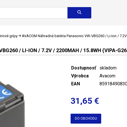
riové gripy
AVACOM Náhradná batéria Panasonic VW-VBG260 / Li-Ion / 7.2V
60 / LI-ION / 7.2V / 2200MAH / 15.8WH (VIPA-G26
Dostupnosť
skladom
Výrobca
Avacom
EAN
8591849083
31,65 €
DO OBCHODU