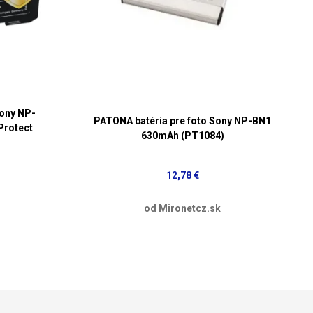
Sony NP-
PATONA batéria pre foto Sony NP-BN1
Protect
630mAh (PT1084)
12,78 €
od Mironetcz.sk