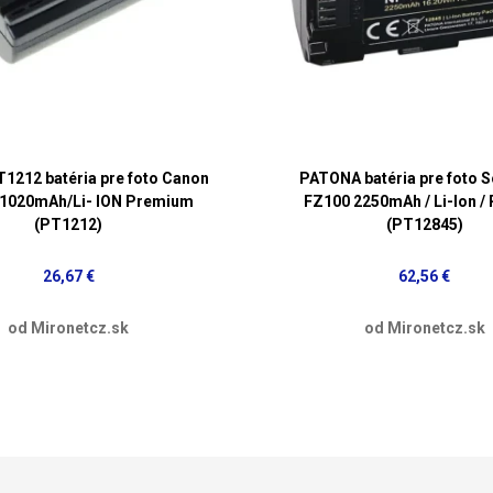
1212 batéria pre foto Canon
PATONA batéria pre foto 
/1020mAh/Li- ION Premium
FZ100 2250mAh / Li-Ion / 
(PT1212)
(PT12845)
26,67 €
62,56 €
od Mironetcz.sk
od Mironetcz.sk