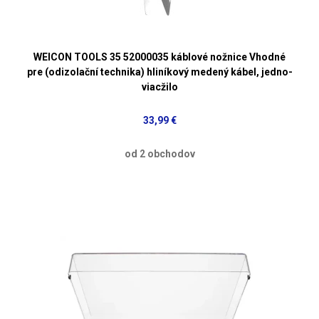
WEICON TOOLS 35 52000035 káblové nožnice Vhodné
pre (odizolační technika) hliníkový medený kábel, jedno-
viacžilo
33,99 €
od 2 obchodov