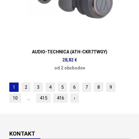
AUDIO-TECHNICA (ATH-CKR7TWGY)
28,82 €
od 2 obchodov
1
2
3
4
5
6
7
8
9
10
...
415
416
›
KONTAKT