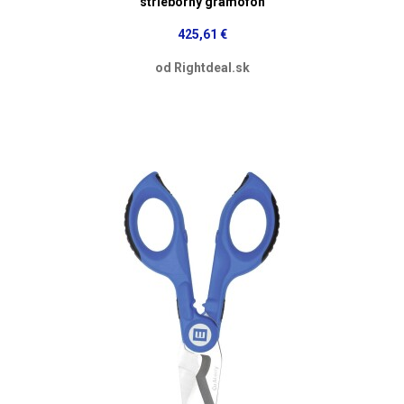
strieborný gramofon
425,61 €
od Rightdeal.sk