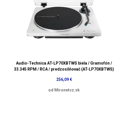
Audio-Technica AT-LP70XBTWS biela / Gramofón /
33.345 RPM / RCA / predzosilňovač (AT-LP70XBTWS)
256,09 €
od Mironetcz.sk