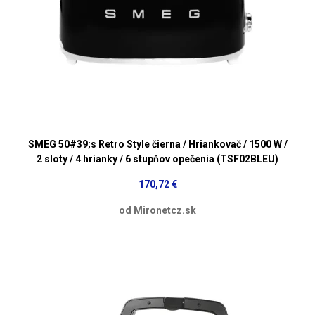
SMEG 50#39;s Retro Style čierna / Hriankovač / 1500 W /
2 sloty / 4 hrianky / 6 stupňov opečenia (TSF02BLEU)
170,72 €
od Mironetcz.sk