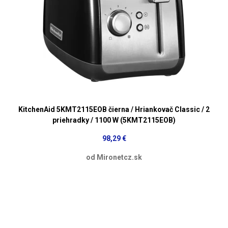
KitchenAid 5KMT2115EOB čierna / Hriankovač Classic / 2
priehradky / 1100 W (5KMT2115EOB)
98,29 €
od Mironetcz.sk