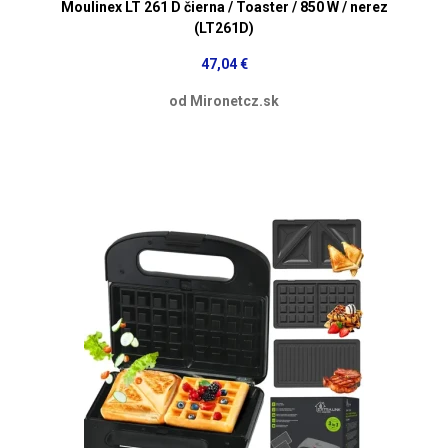
Moulinex LT 261 D čierna / Toaster / 850 W / nerez
(LT261D)
47,04 €
od Mironetcz.sk