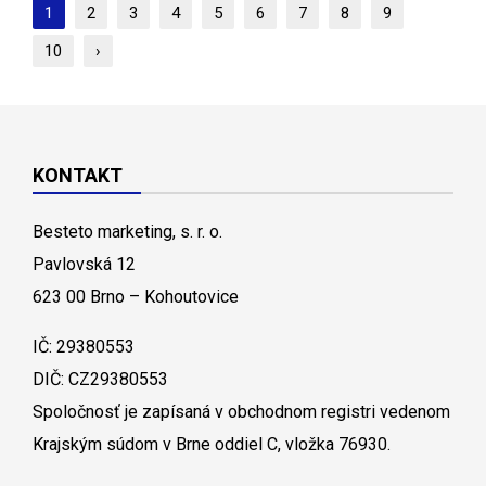
1
2
3
4
5
6
7
8
9
10
›
KONTAKT
Besteto marketing, s. r. o.
Pavlovská 12
623 00 Brno – Kohoutovice
IČ: 29380553
DIČ: CZ29380553
Spoločnosť je zapísaná v obchodnom registri vedenom
Krajským súdom v Brne oddiel C, vložka 76930.