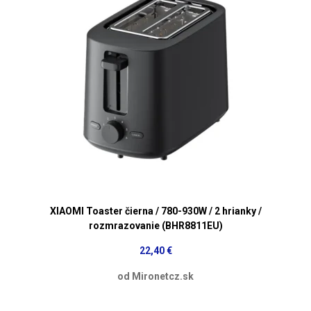
XIAOMI Toaster čierna / 780-930W / 2 hrianky /
rozmrazovanie (BHR8811EU)
22,40 €
od Mironetcz.sk