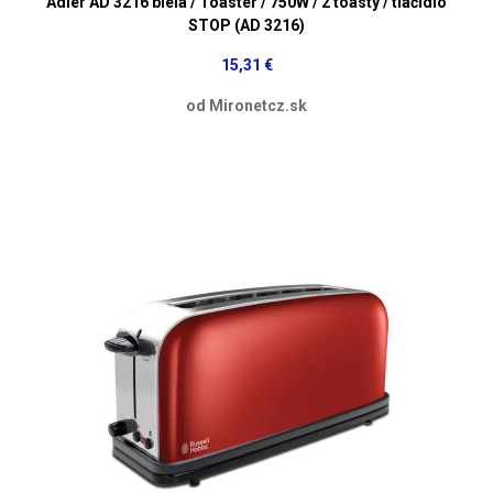
Adler AD 3216 biela / Toaster / 750W / 2 toasty / tlačidlo
STOP (AD 3216)
15,31 €
od Mironetcz.sk