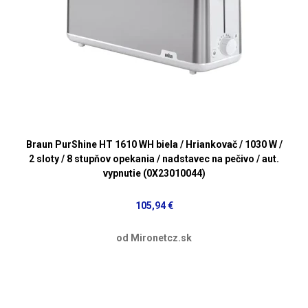
Braun PurShine HT 1610 WH biela / Hriankovač / 1030 W /
2 sloty / 8 stupňov opekania / nadstavec na pečivo / aut.
vypnutie (0X23010044)
105,94 €
od Mironetcz.sk