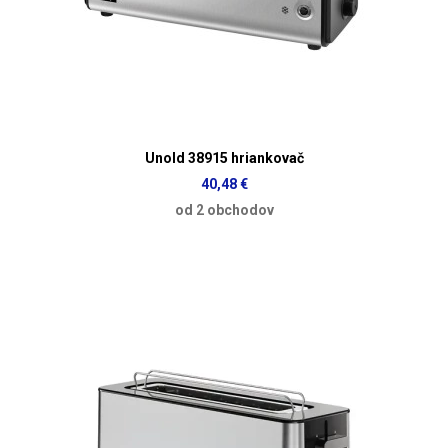
Unold 38915 hriankovač
40,48 €
od 2 obchodov