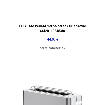
TEFAL SM193D34 čierna/nerez / Hriankovač
(342011084838)
44,05 €
od Mironetcz.sk