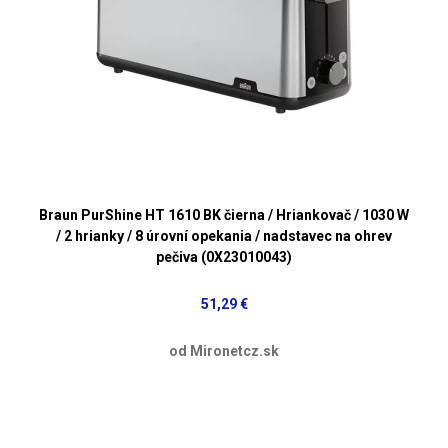
Braun PurShine HT 1610 BK čierna / Hriankovač / 1030 W
/ 2 hrianky / 8 úrovní opekania / nadstavec na ohrev
pečiva (0X23010043)
51,29 €
od Mironetcz.sk