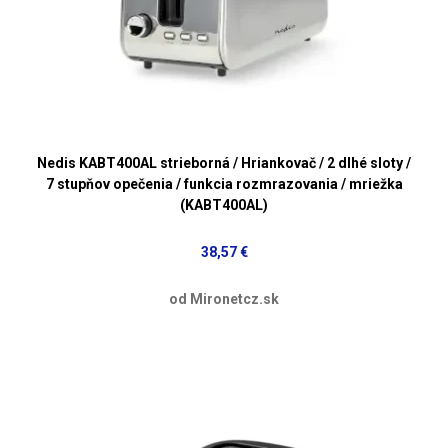
Nedis KABT400AL strieborná / Hriankovač / 2 dlhé sloty /
7 stupňov opečenia / funkcia rozmrazovania / mriežka
(KABT400AL)
38,57 €
od Mironetcz.sk