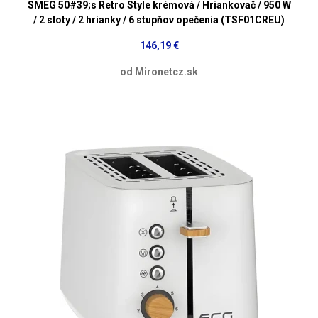
SMEG 50#39;s Retro Style krémová / Hriankovač / 950 W
/ 2 sloty / 2 hrianky / 6 stupňov opečenia (TSF01CREU)
146,19 €
od Mironetcz.sk