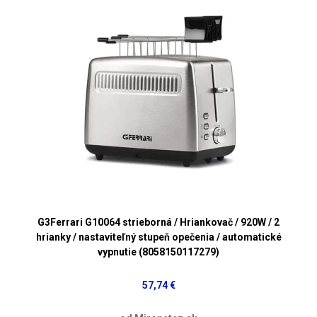
G3Ferrari G10064 strieborná / Hriankovač / 920W / 2
hrianky / nastaviteľný stupeň opečenia / automatické
vypnutie (8058150117279)
57,74 €