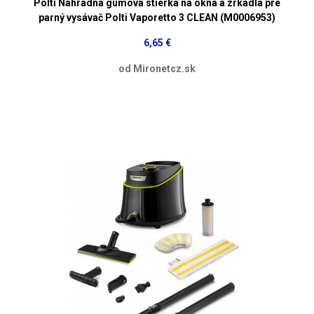
Polti Náhradná gumová stierka na okná a zrkadlá pre
parný vysávač Polti Vaporetto 3 CLEAN (M0006953)
6,65 €
od Mironetcz.sk