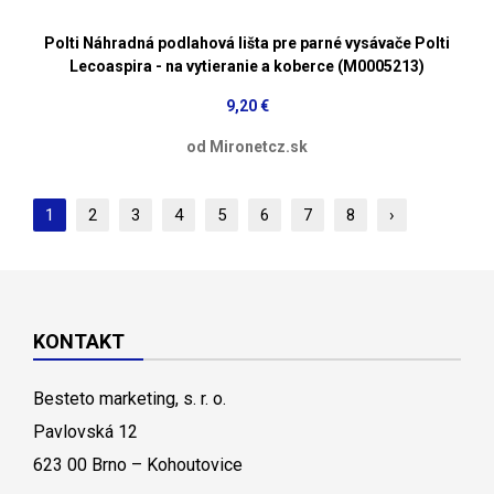
Polti Náhradná podlahová lišta pre parné vysávače Polti
Lecoaspira - na vytieranie a koberce (M0005213)
9,20 €
od Mironetcz.sk
1
2
3
4
5
6
7
8
›
KONTAKT
Besteto marketing, s. r. o.
Pavlovská 12
623 00 Brno – Kohoutovice