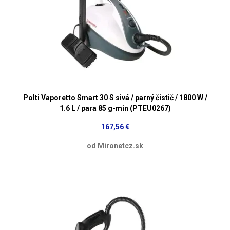
Polti Vaporetto Smart 30 S sivá / parný čistič / 1800 W /
1.6 L / para 85 g-min (PTEU0267)
167,56 €
od Mironetcz.sk