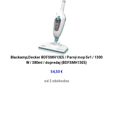
Blackamp;Decker BDFSMH13E5 / Parný mop 5v1 / 1300
W / 380ml / dopredaj (BDFSMH13E5)
54,50 €
od 2 obchodov