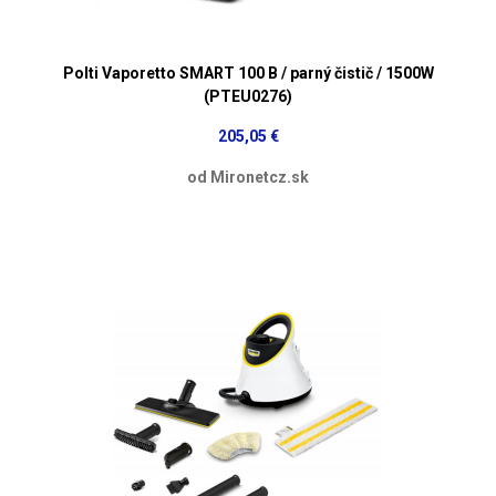
Polti Vaporetto SMART 100 B / parný čistič / 1500W
(PTEU0276)
205,05 €
od Mironetcz.sk