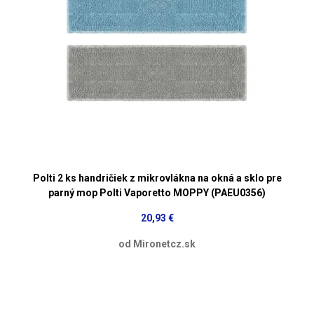
Polti 2 ks handričiek z mikrovlákna na okná a sklo pre
parný mop Polti Vaporetto MOPPY (PAEU0356)
20,93 €
od Mironetcz.sk