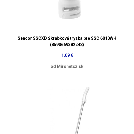
Sencor SSCXD Škrabková tryska pre SSC 6010WH
(8590669382248)
1,09 €
od Mironetcz.sk