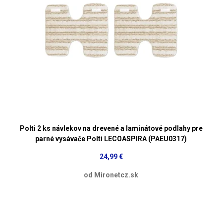
Polti 2 ks návlekov na drevené a laminátové podlahy pre
parné vysávače Polti LECOASPIRA (PAEU0317)
24,99 €
od Mironetcz.sk