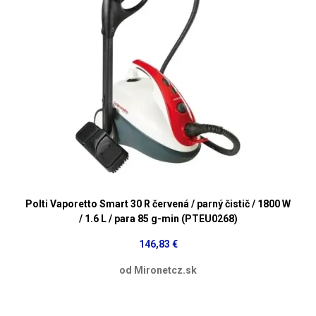
Polti Vaporetto Smart 30 R červená / parný čistič / 1800 W
/ 1.6 L / para 85 g-min (PTEU0268)
146,83 €
od Mironetcz.sk