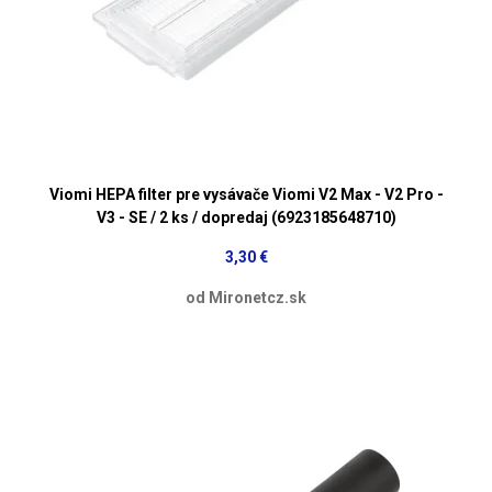
Viomi HEPA filter pre vysávače Viomi V2 Max - V2 Pro -
V3 - SE / 2 ks / dopredaj (6923185648710)
3,30 €
od Mironetcz.sk