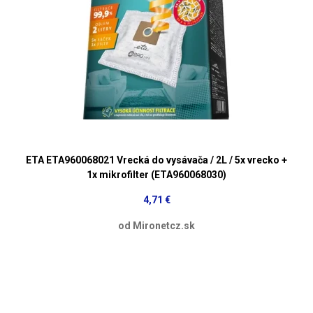
ETA ETA960068021 Vrecká do vysávača / 2L / 5x vrecko +
1x mikrofilter (ETA960068030)
4,71 €
od Mironetcz.sk