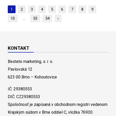
1
2
3
4
5
6
7
8
9
10
...
53
54
›
KONTAKT
Besteto marketing, s. r. o.
Pavlovská 12
623 00 Brno – Kohoutovice
IČ: 29380553
DIČ: CZ29380553
Spoločnosť je zapísaná v obchodnom registri vedenom
Krajským súdom v Brne oddiel C, vložka 76930.