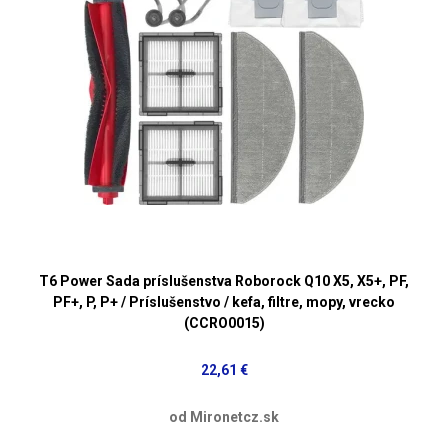
T6 Power Sada príslušenstva Roborock Q10 X5, X5+, PF,
PF+, P, P+ / Príslušenstvo / kefa, filtre, mopy, vrecko
(CCRO0015)
22,61 €
od Mironetcz.sk