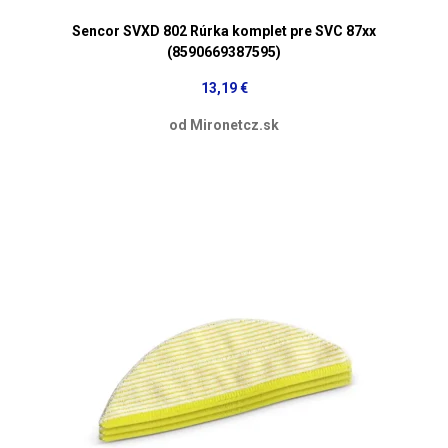
Sencor SVXD 802 Rúrka komplet pre SVC 87xx
(8590669387595)
13,19 €
od Mironetcz.sk