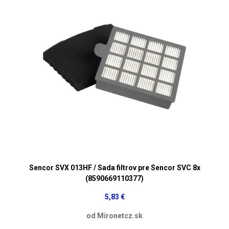
Sencor SVX 013HF / Sada filtrov pre Sencor SVC 8x
(8590669110377)
5,83 €
od Mironetcz.sk