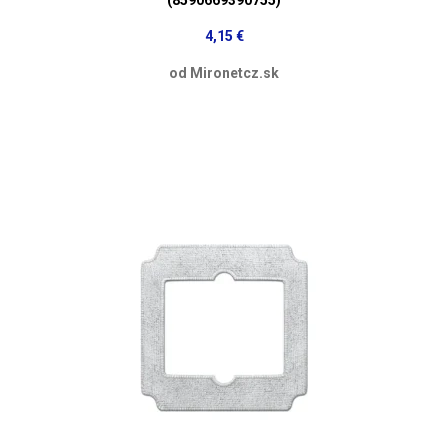
4,15 €
od Mironetcz.sk