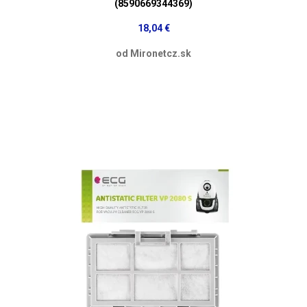
(8590669344369)
18,04 €
od Mironetcz.sk