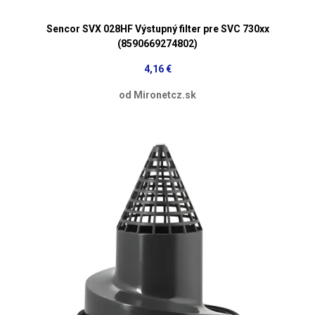
Sencor SVX 028HF Výstupný filter pre SVC 730xx
(8590669274802)
4,16 €
od Mironetcz.sk