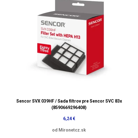
Sencor SVX 039HF / Sada filtrov pre Sencor SVC 83x
(8590669296408)
6,24 €
od Mironetcz.sk