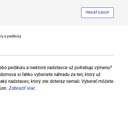
PRIDAŤ ESHOP
ry a pedikúry
ebo pedikúru a niektoré nadstavce už potrebujú výmenu?
 domova si ľahko vyberiete náhradu za ten, ktorý už
 taký nadstavec, ktorý ste doteraz nemali. Vyberať môžete
sn...
Zobraziť viac