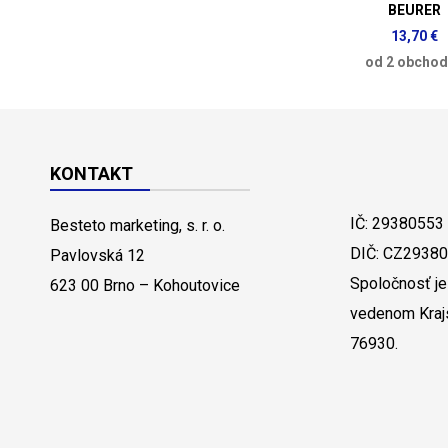
BEURER
13,70 €
od 2 obcho
KONTAKT
IČ: 29380553
Besteto marketing, s. r. o.
DIČ: CZ2938
Pavlovská 12
Spoločnosť je
623 00 Brno – Kohoutovice
vedenom Kraj
76930.