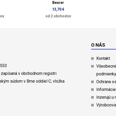
Beurer
13,70 €
dov
od 2 obchodov
O NÁS
Kontakt
0553
Všeobecné
 zapísaná v obchodnom registri
podmienk
ským súdom v Brne oddiel C, vložka
Ochrana o
Informácie
Inzerujú u 
Výrobcovi