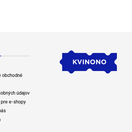
 obchodné
y
sobných údajov
 pre e-shopy
nás
a