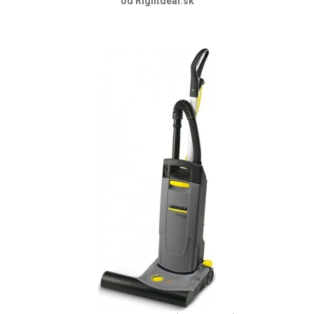
od Rightdeal.sk