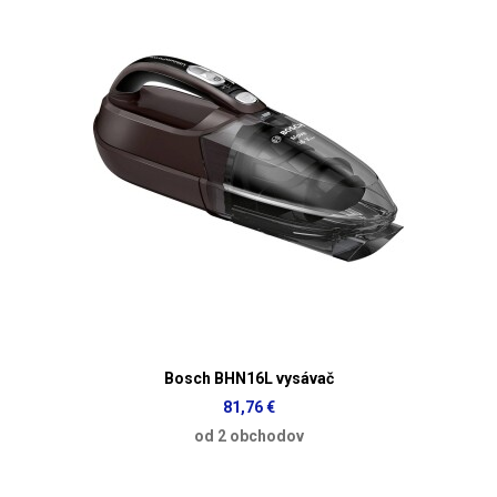
Bosch BHN16L vysávač
81,76 €
od 2 obchodov