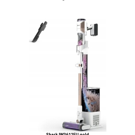
Shark IW3612EU gold