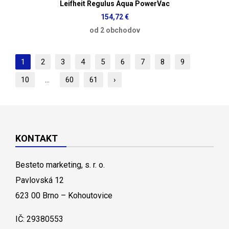
Leifheit Regulus Aqua PowerVac
154,72 €
od 2 obchodov
1
2
3
4
5
6
7
8
9
10
...
60
61
›
KONTAKT
Besteto marketing, s. r. o.
Pavlovská 12
623 00 Brno – Kohoutovice
IČ: 29380553