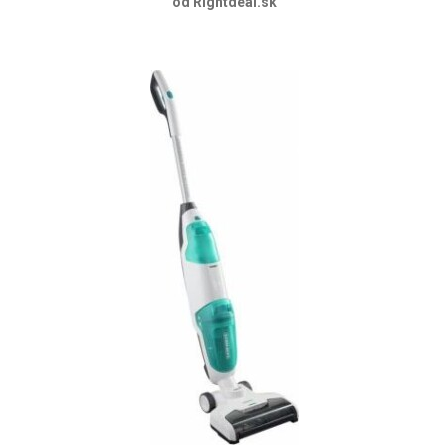
od Rightdeal.sk