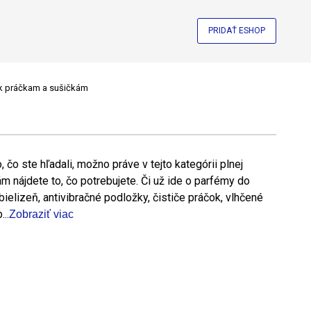
PRIDAŤ ESHOP
 k práčkam a sušičkám
, čo ste hľadali, možno práve v tejto kategórii plnej
m nájdete to, čo potrebujete. Či už ide o parfémy do
ielizeň, antivibračné podložky, čističe práčok, vlhčené
..
Zobraziť viac