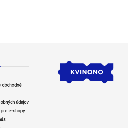
 obchodné
y
sobných údajov
 pre e-shopy
nás
a