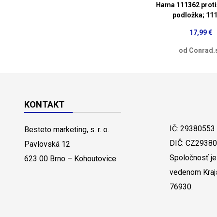
Hama 111362 prot
podložka; 11
17,99 €
od Conrad.
KONTAKT
IČ: 29380553
Besteto marketing, s. r. o.
DIČ: CZ2938
Pavlovská 12
Spoločnosť je
623 00 Brno – Kohoutovice
vedenom Kraj
76930.