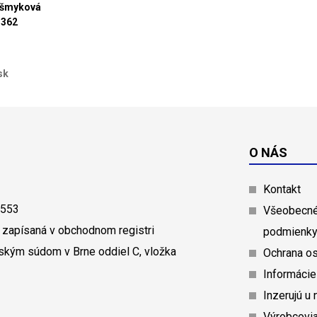
išmyková
1362
sk
O NÁS
Kontakt
0553
Všeobecné
 zapísaná v obchodnom registri
podmienk
ským súdom v Brne oddiel C, vložka
Ochrana o
Informácie
Inzerujú u 
Výrobcovi