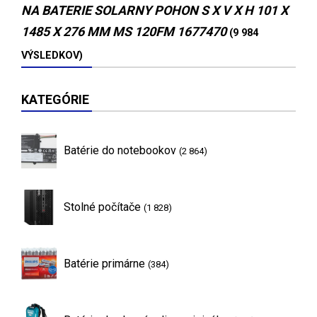
NA BATERIE SOLARNY POHON S X V X H 101 X
1485 X 276 MM MS 120FM 1677470
(9 984
VÝSLEDKOV)
KATEGÓRIE
Batérie do notebookov
(2 864)
Stolné počítače
(1 828)
Batérie primárne
(384)