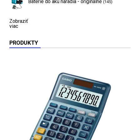
Batérie do aku náradia - originálne
(145)
Zobraziť
viac
PRODUKTY