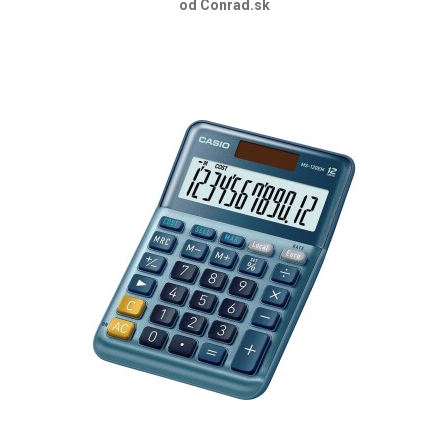
od Conrad.sk