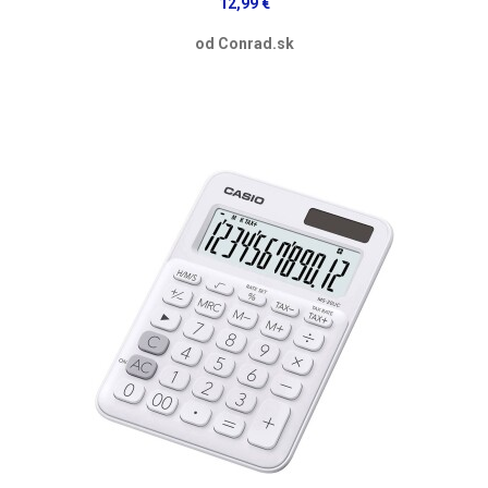
12,99 €
od Conrad.sk