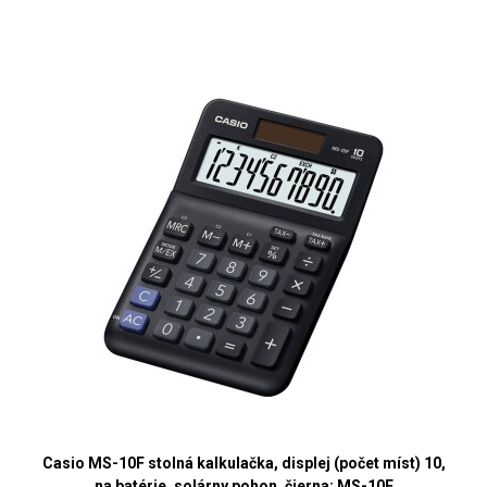
Casio MS-10F stolná kalkulačka, displej (počet míst) 10,
na batérie, solárny pohon, čierna; MS-10F