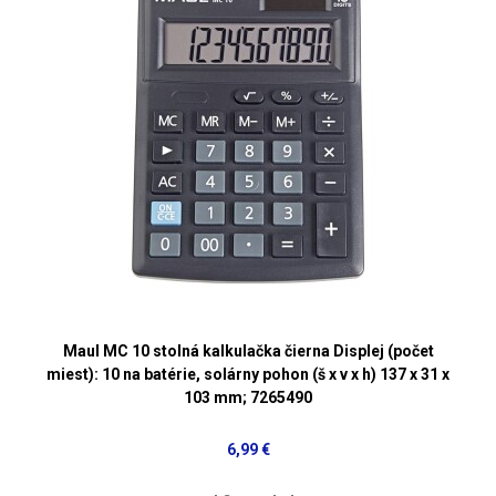
Maul MC 10 stolná kalkulačka čierna Displej (počet
miest): 10 na batérie, solárny pohon (š x v x h) 137 x 31 x
103 mm; 7265490
6,99 €