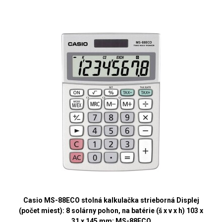
Casio MS-88ECO stolná kalkulačka strieborná Displej
(počet miest): 8 solárny pohon, na batérie (š x v x h) 103 x
31 x 145 mm; MS-88ECO