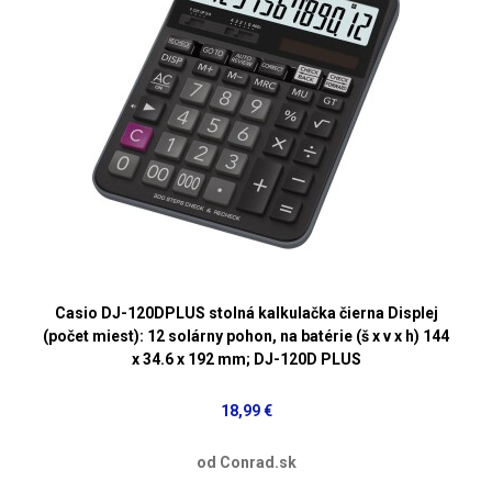
Casio DJ-120DPLUS stolná kalkulačka čierna Displej
(počet miest): 12 solárny pohon, na batérie (š x v x h) 144
x 34.6 x 192 mm; DJ-120D PLUS
18,99 €
od Conrad.sk