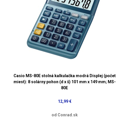
Casio MS-80E stolná kalkulačka modrá Displej (počet
miest): 8 solárny pohon (d x š) 101 mm x 149 mm; MS-
80E
12,99 €
od Conrad.sk