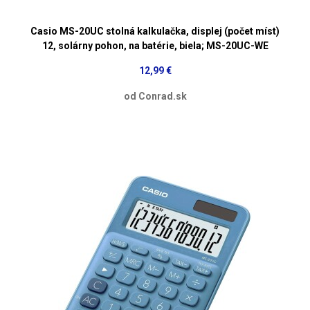
Casio MS-20UC stolná kalkulačka, displej (počet míst)
12, solárny pohon, na batérie, biela; MS-20UC-WE
12,99 €
od Conrad.sk