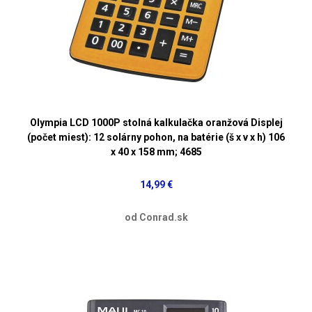
Olympia LCD 1000P stolná kalkulačka oranžová Displej
(počet miest): 12 solárny pohon, na batérie (š x v x h) 106
x 40 x 158 mm; 4685
14,99 €
od Conrad.sk