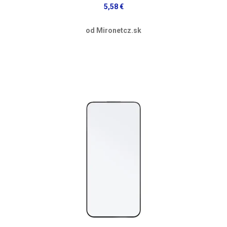
5,58 €
od Mironetcz.sk