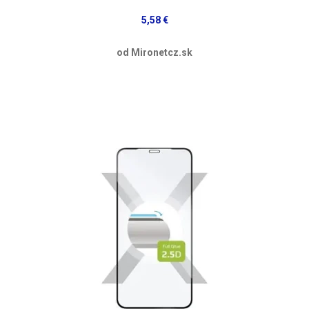
5,58 €
od Mironetcz.sk