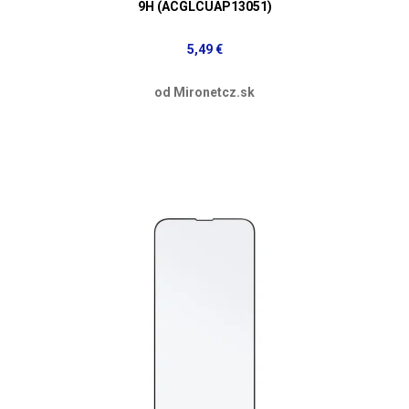
9H (ACGLCUAP13051)
5,49 €
od Mironetcz.sk