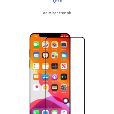
7,82 €
od Mironetcz.sk