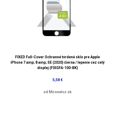
FIXED Full-Cover Ochranné tvrdené sklo pre Apple
iPhone 7 amp; 8 amp; SE (2020) čierna / lepenie cez celý
displej (FIXGFA-100-BK)
5,58 €
od Mironetcz.sk