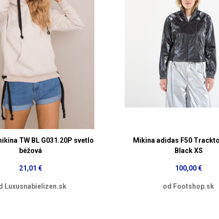
kina TW BL G031.20P svetlo
Mikina adidas F50 Tracktop
béžová
Black XS
21,01 €
100,00 €
d Luxusnabielizen.sk
od Footshop.sk