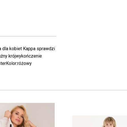
 dla kobiet Kappa sprawdzi
uźny krójwykończenie
sterKolor:różowy