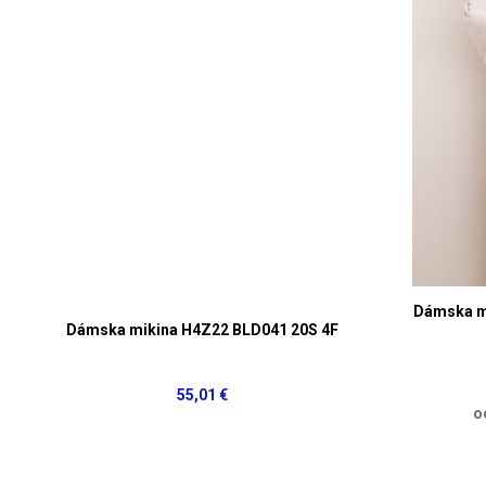
Dámska mi
Dámska mikina H4Z22 BLD041 20S 4F
55,01 €
o