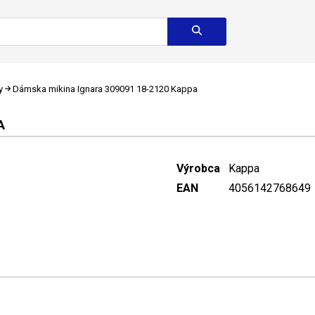
y
Dámska mikina Ignara 309091 18-2120 Kappa
A
Výrobca
Kappa
EAN
4056142768649