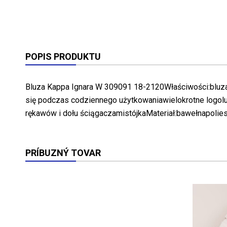
POPIS PRODUKTU
Bluza Kappa Ignara W 309091 18-2120Właściwości:bluza
się podczas codziennego użytkowaniawielokrotne logol
rękawów i dołu ściągaczamistójkaMateriał:bawełnapolie
PRÍBUZNÝ TOVAR