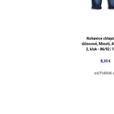
Nohavice chlap
džínsové, Minoti,
2, kluk - 86/92 |
8,30 €
od Pidilidi.