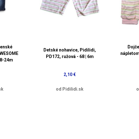
čenské
Dojče
Detské nohavice, Pidilidi,
 AWESOME
nápletom
PD172, ružová - 68 | 6m
 18-24m
2,10 €
sk
od Pidilidi.sk
o