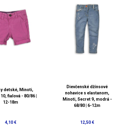
Dievčenské džínsové
y detské, Minoti,
nohavice s elastanom,
0, fialová - 80/86 |
Minoti, Secret 9, modrá -
12-18m
68/80 | 6-12m
4,10 €
12,50 €