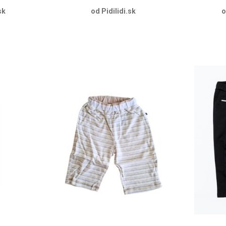
sk
od Pidilidi.sk
o