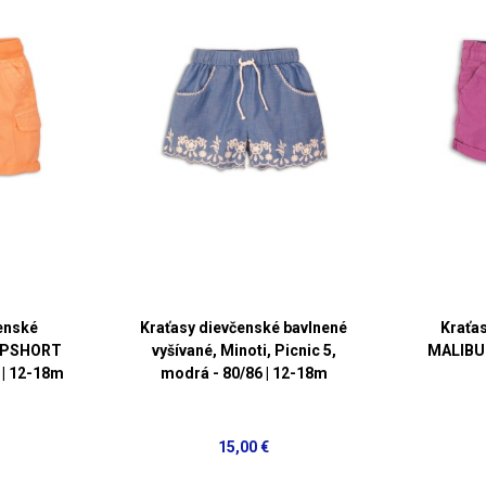
enské
Kraťasy dievčenské bavlnené
Kraťas
 1PSHORT
vyšívané, Minoti, Picnic 5,
MALIBU 1
 | 12-18m
modrá - 80/86 | 12-18m
15,00 €