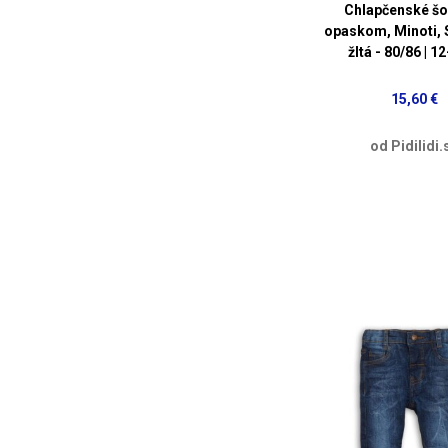
Chlapčenské šo
opaskom, Minoti, 
žltá - 80/86 | 
15,60 €
od Pidilidi.