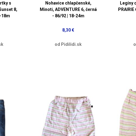
rtky s
Nohavice chlapčenské,
Legíny 
Sunset 8,
Minoti, ADVENTURE 6, černá
PRAIRIE 6
12-18m
- 86/92 | 18-24m
8,30 €
sk
od Pidilidi.sk
o