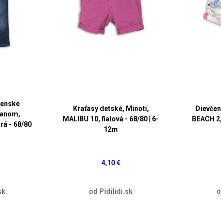
čenské
Kraťasy detské, Minoti,
Dievčen
tanom,
MALIBU 10, fialová - 68/80 | 6-
BEACH 2,
rá - 68/80
12m
4,10 €
sk
od Pidilidi.sk
o