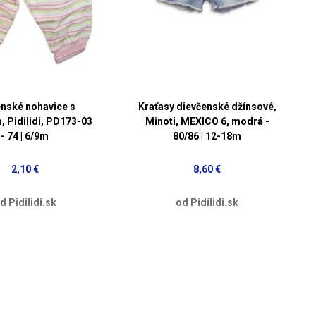
nské nohavice s
Kraťasy dievčenské džínsové,
, Pidilidi, PD173-03
Minoti, MEXICO 6, modrá -
- 74 | 6/9m
80/86 | 12-18m
2,10 €
8,60 €
d Pidilidi.sk
od Pidilidi.sk