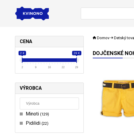
Domov
Detský tova
CENA
DOJČENSKÉ NOH
2 €
29 €
2
9
16
22
29
VÝROBCA
Minoti
129
Pidilidi
22