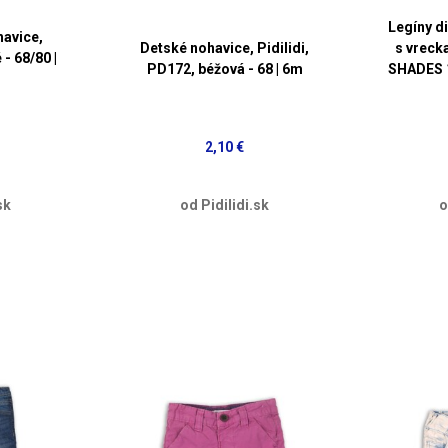
Legíny d
avice,
Detské nohavice, Pidilidi,
s vrecka
- 68/80 |
PD172, béžová - 68 | 6m
SHADES 11
2,10 €
sk
od Pidilidi.sk
o