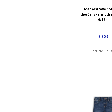
Manšestrové noh
dievčenské, modré 
6/12m
3,30 €
od Pidilidi.