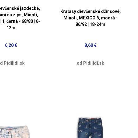
ievčenské jazdecké,
Kraťasy dievčenské džínsové,
mi na zips, Minoti,
Minoti, MEXICO 6, modrá -
, černá - 68/80 | 6-
86/92 | 18-24m
12m
6,20 €
8,60 €
d Pidilidi.sk
od Pidilidi.sk