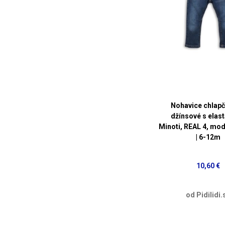
Nohavice chlap
džínsové s elas
Minoti, REAL 4, mod
| 6-12m
10,60 €
od Pidilidi.