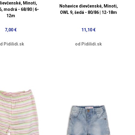
dievčenské, Minoti,
Nohavice dievčenské, Minoti,
, modrá - 68/80 | 6-
OWL 9, šedá - 80/86 | 12-18m
12m
7,00 €
11,10 €
d Pidilidi.sk
od Pidilidi.sk