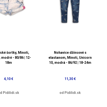
ské šortky, Minoti,
Nohavice džínsové s
 modré - 80/86 | 12-
elastanom, Minoti, Unicorn
18m
10, modrá - 86/92 | 18-24m
4,10 €
11,30 €
d Pidilidi.sk
od Pidilidi.sk