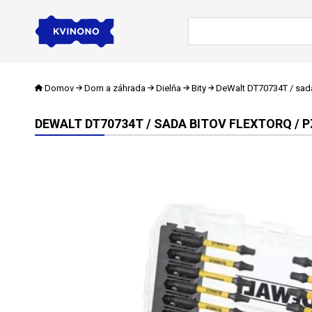
Domov
Dom a záhrada
Dielňa
Bity
DeWalt DT70734T / sada
DEWALT DT70734T / SADA BITOV FLEXTORQ / P