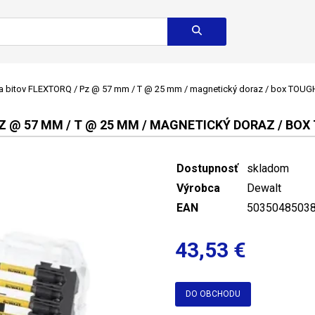
 bitov FLEXTORQ / Pz @ 57 mm / T @ 25 mm / magnetický doraz / box TOUG
Z @ 57 MM / T @ 25 MM / MAGNETICKÝ DORAZ / BOX 
Dostupnosť
skladom
Výrobca
Dewalt
EAN
5035048503
43,53 €
DO OBCHODU