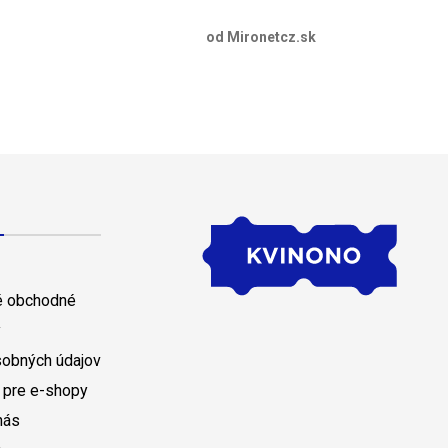
od Mironetcz.sk
 obchodné
y
sobných údajov
 pre e-shopy
nás