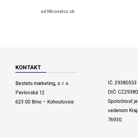
od Mironetcz.sk
KONTAKT
IČ: 29380553
Besteto marketing, s. r. o.
DIČ: CZ2938
Pavlovská 12
Spoločnosť je
623 00 Brno – Kohoutovice
vedenom Kraj
76930.