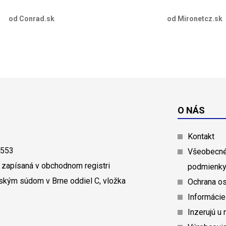
od Conrad.sk
od Mironetcz.sk
O NÁS
Kontakt
0553
Všeobecné
 zapísaná v obchodnom registri
podmienk
ským súdom v Brne oddiel C, vložka
Ochrana o
Informácie
Inzerujú u 