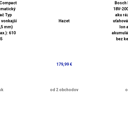
 Compact
Bosch 
umatický
18V-200
ač Typ
aku rá
 vonkajší
Hazet
uťahovák
2,5 mm)
Ion 
x.): 610
akumulát
65
bez k
179,99 €
sk
od 2 obchodov
o