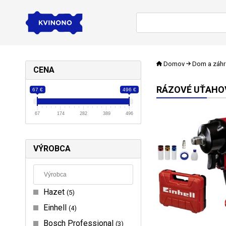
Domov
Dom a záh
CENA
RÁZOVÉ UŤAHO
67 €
496 €
67
174
282
389
496
VÝROBCA
Hazet
5
Einhell
4
Bosch Professional
3