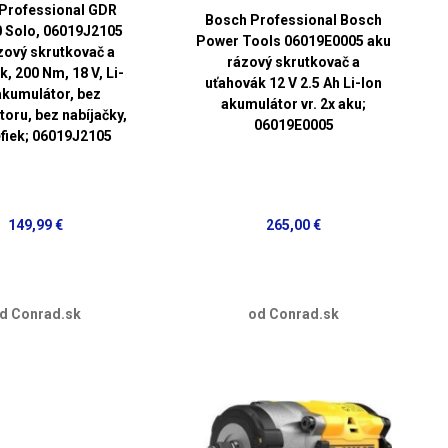
Professional GDR
Bosch Professional Bosch
 Solo, 06019J2105
Power Tools 06019E0005 aku
zový skrutkovač a
rázový skrutkovač a
, 200 Nm, 18 V, Li-
uťahovák 12 V 2.5 Ah Li-Ion
akumulátor, bez
akumulátor vr. 2x aku;
oru, bez nabíjačky,
06019E0005
efiek; 06019J2105
149,99 €
265,00 €
d Conrad.sk
od Conrad.sk