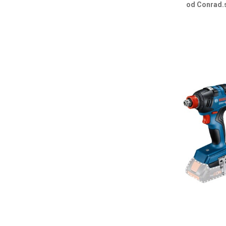
od Conrad.