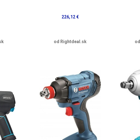
226,12 €
sk
od Rightdeal.sk
od