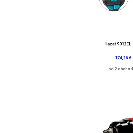
Hazet 9012EL
174,26 €
od 2 obcho