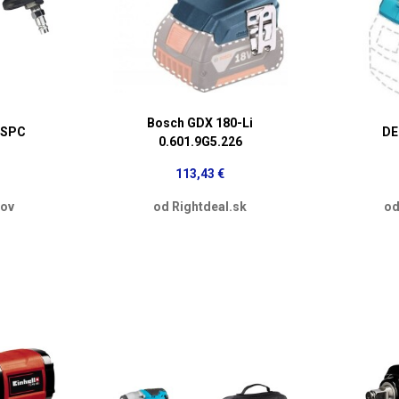
Bosch GDX 180-Li
-SPC
DE
0.601.9G5.226
113,43 €
dov
od Rightdeal.sk
od