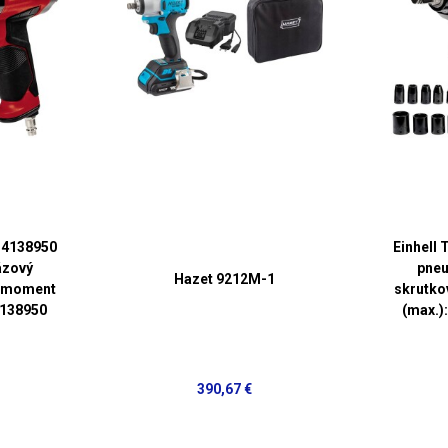
 4138950
Einhell
ázový
pneu
Hazet 9212M-1
ý moment
skrutko
4138950
(max.)
390,67 €