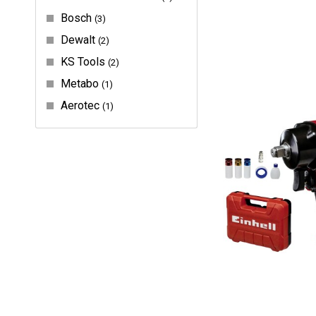
Bosch
3
Dewalt
2
KS Tools
2
Metabo
1
Aerotec
1