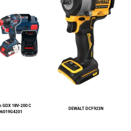
h GDX 18V-200 C
DEWALT DCF923N
06019G4201