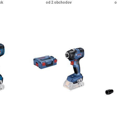
sk
od 2 obchodov
o