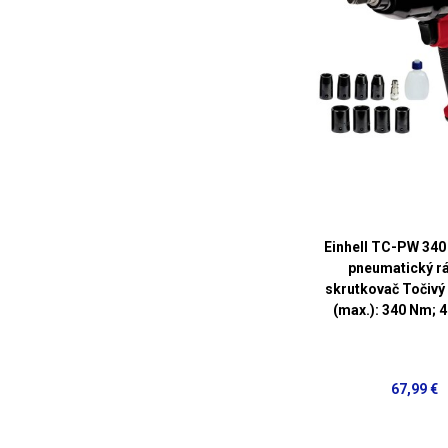
Einhell TC-PW 340
pneumatický r
skrutkovač Točiv
(max.): 340 Nm; 
67,99 €