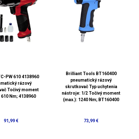
Brilliant Tools BT160400
 TC-PW 610 4138960
pneumatický rázový
matický rázový
skrutkovač Typ uchytenia
vač Točivý moment
nástroje: 1/2 Točivý moment
: 610 Nm; 4138960
(max.): 1240 Nm; BT160400
91,99 €
73,99 €