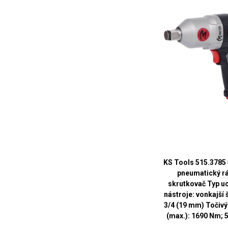
KS Tools 515.3785
pneumatický r
skrutkovač Typ u
nástroje: vonkajší 
3/4 (19 mm) Točiv
(max.): 1690 Nm; 