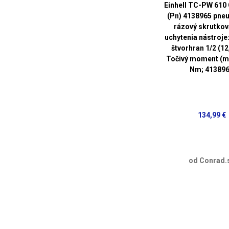
Einhell TC-PW 610
(Pn) 4138965 pne
rázový skrutkov
uchytenia nástroje:
štvorhran 1/2 (1
Točivý moment (ma
Nm; 41389
134,99 €
od Conrad.