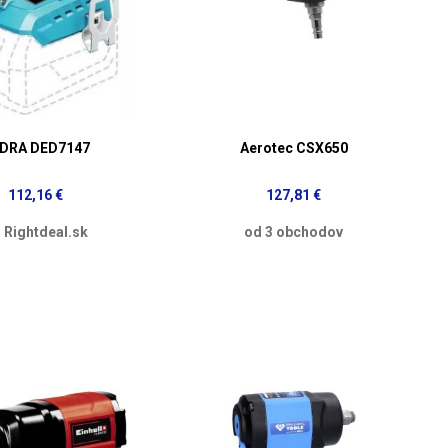
DRA DED7147
Aerotec CSX650
112,16 €
127,81 €
 Rightdeal.sk
od 3 obchodov