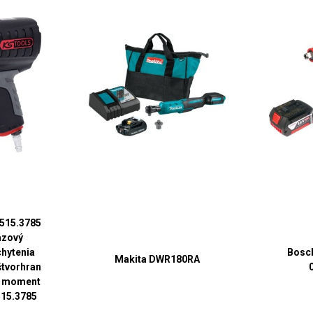
 515.3785
ázový
chytenia
Bosc
Makita DWR180RA
štvorhran
ý moment
515.3785