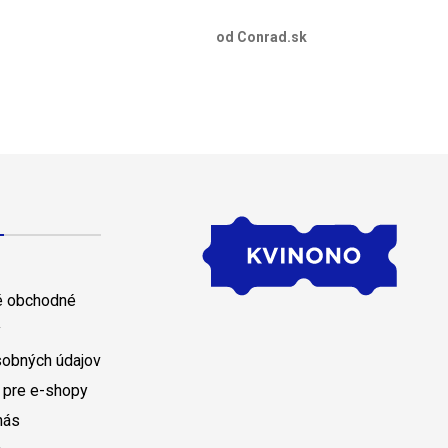
od Conrad.sk
 obchodné
y
sobných údajov
 pre e-shopy
nás