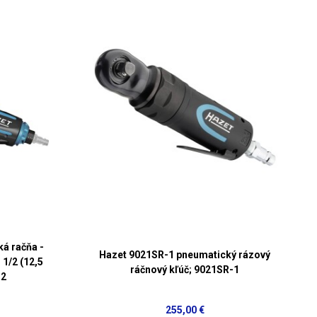
á račňa -
Hazet 9021SR-1 pneumatický rázový
 1/2 (12,5
ráčnový kľúč; 9021SR-1
-2
255,00 €