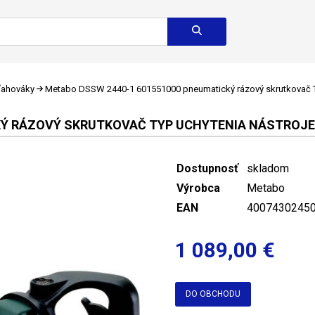
ťahováky
Metabo DSSW 2440-1 601551000 pneumatický rázový skrutkovač Typ
Ý RÁZOVÝ SKRUTKOVAČ TYP UCHYTENIA NÁSTROJE: 
Dostupnosť
skladom
Výrobca
Metabo
EAN
4007430245
1 089,00 €
DO OBCHODU