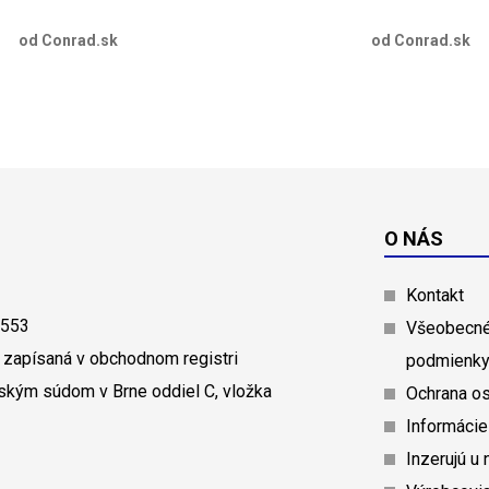
od Conrad.sk
od Conrad.sk
O NÁS
Kontakt
0553
Všeobecné
 zapísaná v obchodnom registri
podmienk
ským súdom v Brne oddiel C, vložka
Ochrana o
Informácie
Inzerujú u 