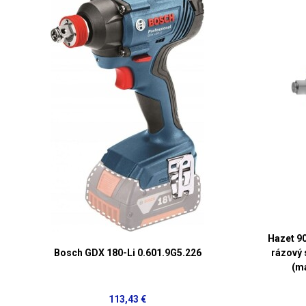
Hazet 9
Bosch GDX 180-Li 0.601.9G5.226
rázový
(m
113,43 €