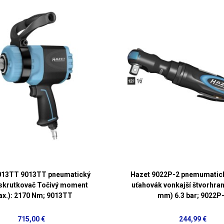
013TT 9013TT pneumatický
Hazet 9022P-2 pnemumatick
 skrutkovač Točivý moment
uťahovák vonkajší štvorhran
ax.): 2170 Nm; 9013TT
mm) 6.3 bar; 9022P
715,00 €
244,99 €