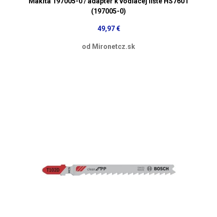
Makita 197005-0 / adaptér k vodiacej lište HS7601
(197005-0)
49,97 €
od Mironetcz.sk