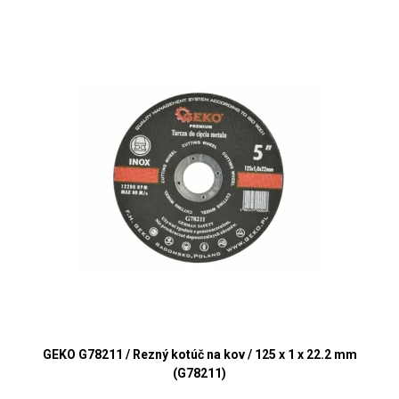
GEKO G78211 / Rezný kotúč na kov / 125 x 1 x 22.2 mm
(G78211)