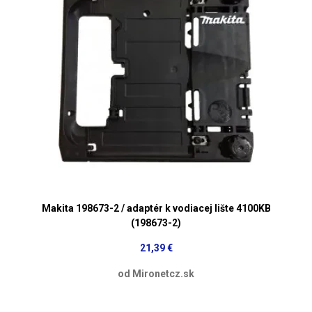
Makita 198673-2 / adaptér k vodiacej lište 4100KB
(198673-2)
21,39 €
od Mironetcz.sk