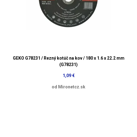
GEKO G78231 / Rezný kotúč na kov / 180 x 1.6 x 22.2 mm
(G78231)
1,09 €
od Mironetcz.sk