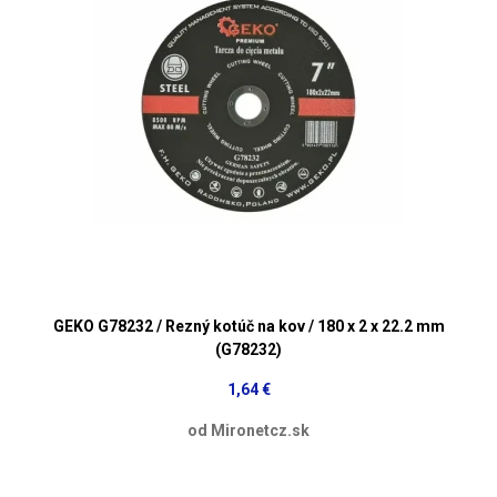
GEKO G78232 / Rezný kotúč na kov / 180 x 2 x 22.2 mm
(G78232)
1,64 €
od Mironetcz.sk