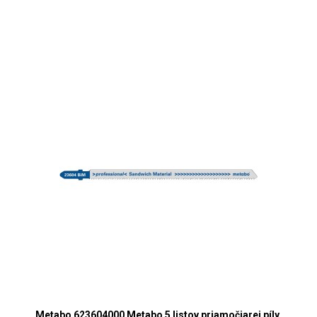
Metabo 623604000 Metabo 5 listov priamočiarej píly,