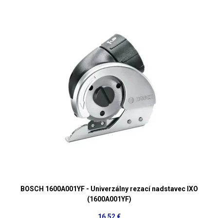
BOSCH 1600A001YF - Univerzálny rezací nadstavec IXO
(1600A001YF)
16,52 €