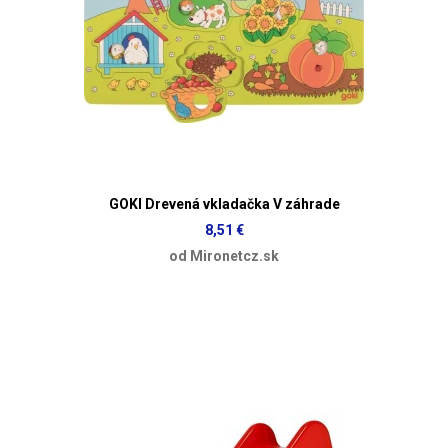
GOKI Drevená vkladačka V záhrade
8,51 €
od Mironetcz.sk