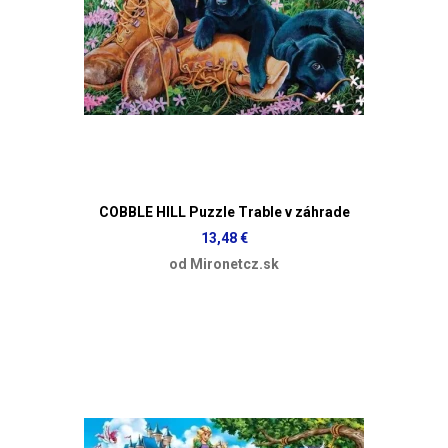
COBBLE HILL Puzzle Trable v záhrade
13,48 €
od Mironetcz.sk