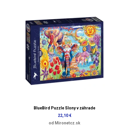
BlueBird Puzzle Slony v záhrade
22,10 €
od Mironetcz.sk