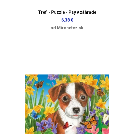
Trefl - Puzzle - Psy v záhrade
6,38 €
od Mironetcz.sk