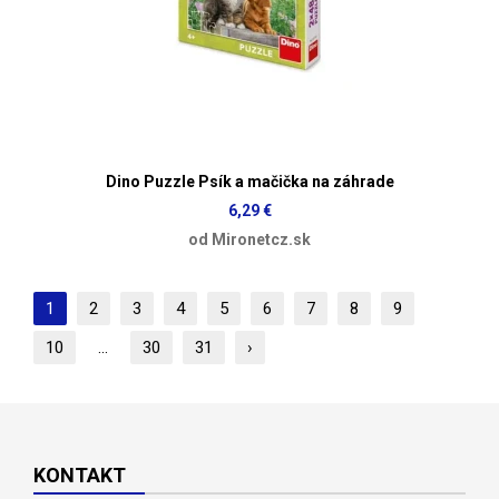
Dino Puzzle Psík a mačička na záhrade
6,29 €
od Mironetcz.sk
1
2
3
4
5
6
7
8
9
10
...
30
31
›
KONTAKT