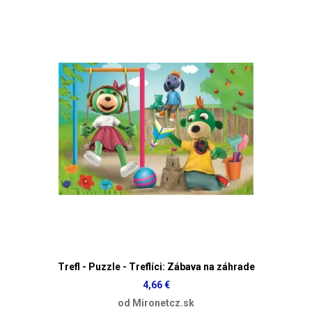
Trefl - Puzzle - Treflíci: Zábava na záhrade
4,66 €
od Mironetcz.sk